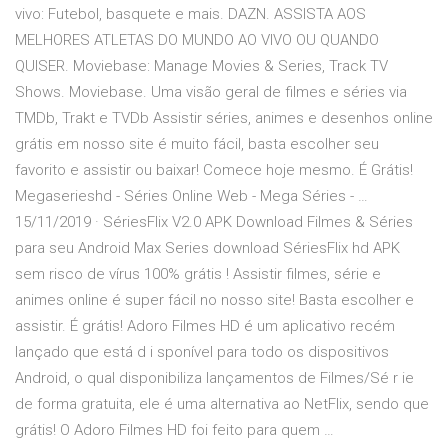
vivo: Futebol, basquete e mais. DAZN. ASSISTA AOS
MELHORES ATLETAS DO MUNDO AO VIVO OU QUANDO
QUISER. Moviebase: Manage Movies & Series, Track TV
Shows. Moviebase. Uma visão geral de filmes e séries via
TMDb, Trakt e TVDb Assistir séries, animes e desenhos online
grátis em nosso site é muito fácil, basta escolher seu
favorito e assistir ou baixar! Comece hoje mesmo. É Grátis!
Megaserieshd - Séries Online Web - Mega Séries - …
15/11/2019 · SériesFlix V2.0 APK Download Filmes & Séries
para seu Android Max Series download SériesFlix hd APK
sem risco de vírus 100% grátis ! Assistir filmes, série e
animes online é super fácil no nosso site! Basta escolher e
assistir. É grátis! Adoro Filmes HD é um aplicativo recém
lançado que está d i sponível para todo os dispositivos
Android, o qual disponibiliza lançamentos de Filmes/Sé r ie
de forma gratuita, ele é uma alternativa ao NetFlix, sendo que
grátis! O Adoro Filmes HD foi feito para quem …