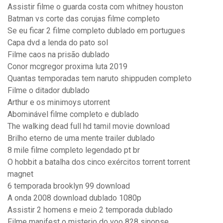
Assistir filme o guarda costa com whitney houston
Batman vs corte das corujas filme completo
Se eu ficar 2 filme completo dublado em portugues
Capa dvd a lenda do pato sol
Filme caos na prisão dublado
Conor mcgregor proxima luta 2019
Quantas temporadas tem naruto shippuden completo
Filme o ditador dublado
Arthur e os minimoys utorrent
Abominável filme completo e dublado
The walking dead full hd tamil movie download
Brilho eterno de uma mente trailer dublado
8 mile filme completo legendado pt br
O hobbit a batalha dos cinco exércitos torrent torrent
magnet
6 temporada brooklyn 99 download
A onda 2008 download dublado 1080p
Assistir 2 homens e meio 2 temporada dublado
Filme manifest o misterio do voo 828 sinopse