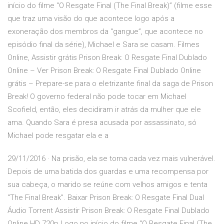
início do filme “O Resgate Final (The Final Break)” (filme esse
que traz uma visão do que acontece logo após a
exoneração dos membros da “gangue”, que acontece no
episódio final da série), Michael e Sara se casam. Filmes
Online, Assistir grátis Prison Break: O Resgate Final Dublado
Online – Ver Prison Break: O Resgate Final Dublado Online
grátis – Prepare-se para o eletrizante final da saga de Prison
Break! O governo federal não pode tocar em Michael
Scofield, então, eles decidiram ir atrás da mulher que ele
ama. Quando Sara é presa acusada por assassinato, só
Michael pode resgatar ela e a
29/11/2016 · Na prisão, ela se torna cada vez mais vulnerável.
Depois de uma batida dos guardas e uma recompensa por
sua cabeça, o marido se reúne com velhos amigos e tenta
“The Final Break”. Baixar Prison Break: O Resgate Final Dual
Áudio Torrent Assistir Prison Break: O Resgate Final Dublado
Online HD 720p Logo no início do filme "O Resgate Final (The