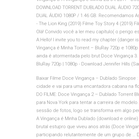
DOWNLOAD TORRENT DUBLADO DUAL ÁUDIO 720
DUAL ÁUDIO 1080P / 1.46 GB. Recomendamos Assis
- The Lion King (2019) Filme Toy Story 4 (2019)
Olá! Convido você a ler meu capítulo( o perigo 
A.Hello! I invite you to read my chapter (danger i
Vingança é Minha Torrent – BluRay 720p e 1080p D
ainda é atormentada pelo brut Doce Vingança 3: 
BluRay 720p | 1080p - Download Jennifer Hills (Sa
Baixar Filme Doce Vingança – Dublado Sinopse : J
cidade e vai para uma encantadora cabana na fl
DO FILME: Doce Vingança 2 – Dublado Torrent Bl
para Nova York para tentar a carreira de mode
sessão de fotos, logo se transforma em algo p
A Vingança é Minha Dublado (download e online) J
brutal estupro que viveu anos atrás (Doce Vinga
participando relutantemente de um grupo de … Do