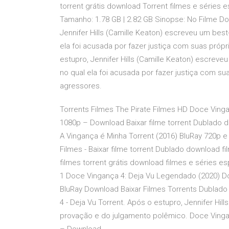
torrent grátis download Torrent filmes e séries 
Tamanho: 1.78 GB | 2.82 GB Sinopse: No Filme Do
Jennifer Hills (Camille Keaton) escreveu um bes
ela foi acusada por fazer justiça com suas pró
estupro, Jennifer Hills (Camille Keaton) escrev
no qual ela foi acusada por fazer justiça com s
agressores.
Torrents Filmes The Pirate Filmes HD Doce Vinga
1080p – Download Baixar filme torrent Dublado d
A Vingança é Minha Torrent (2016) BluRay 720p 
Filmes - Baixar filme torrent Dublado download f
filmes torrent grátis download filmes e séries 
1 Doce Vingança 4: Deja Vu Legendado (2020) D
BluRay Download Baixar Filmes Torrents Dublad
4 - Deja Vu Torrent. Após o estupro, Jennifer Hil
provação e do julgamento polêmico. Doce Vingan