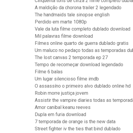
Cinquenta tons de cinza 2 filme completo dubl
A maldição da chorona trailer 2 legendado
The handmaids tale sinopse english
Perdido em marte 1080p
Vale da luta filme completo dublado download
Mil palavras filme download
Filmes online quarto de guerra dublado gratis
Um maluco no pedaço todas as temporadas du
The lost canvas 2 temporada ep 27
Tempo de recomeçar download legendado
Filme 6 balas
Um lugar silencioso filme imdb
O assassíno o primeiro alvo dublado online hd
Robin morre justiça jovem
Assistir the vampire diaries todas as temporad
Amor canibal keanu reeves
Dupla em furia download
7 temporada de orange is the new data
Street fighter iv the ties that bind dublado