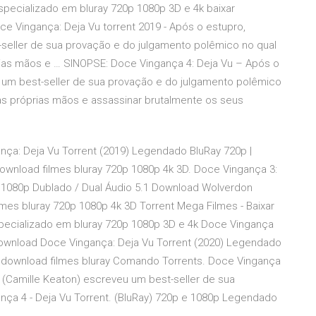
especializado em bluray 720p 1080p 3D e 4k baixar
ce Vingança: Deja Vu torrent 2019 - Após o estupro,
t-seller de sua provação e do julgamento polêmico no qual
prias mãos e … SINOPSE: Doce Vingança 4: Deja Vu – Após o
eu um best-seller de sua provação e do julgamento polêmico
uas próprias mãos e assassinar brutalmente os seus
nça: Deja Vu Torrent (2019) Legendado BluRay 720p |
ownload filmes bluray 720p 1080p 4k 3D. Doce Vingança 3:
e 1080p Dublado / Dual Áudio 5.1 Download Wolverdon
ilmes bluray 720p 1080p 4k 3D Torrent Mega Filmes - Baixar
especializado em bluray 720p 1080p 3D e 4k Doce Vingança
ownload Doce Vingança: Deja Vu Torrent (2020) Legendado
o download filmes bluray Comando Torrents. Doce Vingança
ls (Camille Keaton) escreveu um best-seller de sua
ça 4 - Deja Vu Torrent. (BluRay) 720p e 1080p Legendado