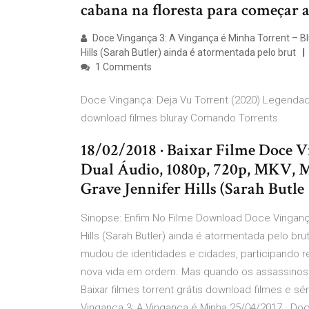
cabana na floresta para começar a
Doce Vingança 3: A Vingança é Minha Torrent – B
Hills (Sarah Butler) ainda é atormentada pelo brut
1 Comments
Doce Vingança: Deja Vu Torrent (2020) Legendad
download filmes bluray Comando Torrents.
18/02/2018 · Baixar Filme Doce 
Dual Áudio, 1080p, 720p, MKV, 
Grave Jennifer Hills (Sarah Butle
Sinopse: Enfim No Filme Download Doce Vingança
Hills (Sarah Butler) ainda é atormentada pelo bru
mudou de identidades e cidades, participando 
nova vida em ordem. Mas quando os assassinos d
Baixar filmes torrent grátis download filmes e 
Vingança 3: A Vingança é Minha 25/04/2017 · Do