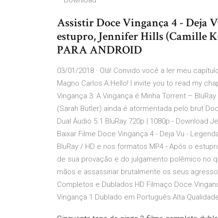
– Download
Assistir Doce Vingança 4 - Deja 
estupro, Jennifer Hills (Cami
PARA ANDROID
03/01/2018 · Olá! Convido você a ler meu capítul
Magno Carlos A.Hello! I invite you to read my cha
Vingança 3: A Vingança é Minha Torrent – BluRay 
(Sarah Butler) ainda é atormentada pelo brut Do
Dual Áudio 5.1 BluRay 720p | 1080p - Download Jen
Baixar Filme Doce Vingança 4 - Deja Vu - Legen
BluRay / HD e nos formatos MP4 - Após o estupro,
de sua provação e do julgamento polêmico no qua
mãos e assassinar brutalmente os seus agresso
Completos e Dublados HD Filmaço Doce Vingança
Vingança 1 Dublado em Português Alta Qualida