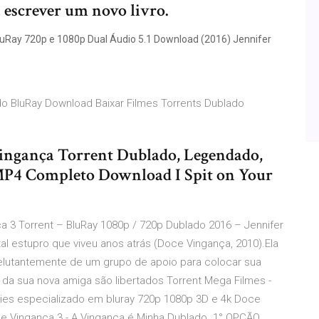
 escrever um novo livro.
luRay 720p e 1080p Dual Áudio 5.1 Download (2016) Jennifer
o BluRay Download Baixar Filmes Torrents Dublado
Vingança Torrent Dublado, Legendado,
MP4 Completo Download I Spit on Your
 3 Torrent – BluRay 1080p / 720p Dublado 2016 – Jennifer
tal estupro que viveu anos atrás (Doce Vingança, 2010).Ela
relutantemente de um grupo de apoio para colocar sua
a sua nova amiga são libertados Torrent Mega Filmes -
séries especializado em bluray 720p 1080p 3D e 4k Doce
ce Vingança 3 - A Vingança é Minha Dublado. 1° OPÇÃO