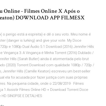
Vu Online - Filmes Online X Após o
lle Keaton) DOWNLOAD APP FILMESX
o( o perigo está a espreita) e dê o seu voto. Meu nome é
pter (danger is lurking) and give your vote. My Doce
720p e 1080p Dual Áudio 5.1 Download (2016) Jennifer Hills
ce Vingança 3: A Vingança é Minha Torrent (2016) Dublado /
nifer Hills (Sarah Butler) ainda é atormentada pelo brut
dado (2020) Torrent Download com qualidade 1080p / 720p /
 Jennifer Hills (Camille Keaton) escreveu um best-seller
l ela foi acusada por fazer justiça com suas próprias
res. Na pequena cidade, onde o 22/08/2019 · Filmes
 1 Assistir Filmes Online HD + Download Torrent Doce
de HD SINOPSE E DETALHES