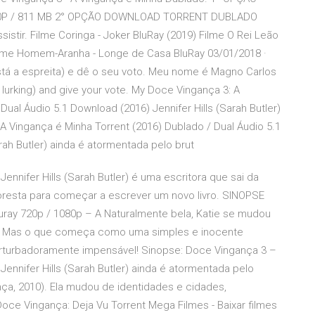
P / 811 MB 2° OPÇÃO DOWNLOAD TORRENT DUBLADO
tir. Filme Coringa - Joker BluRay (2019) Filme O Rei Leão
 Filme Homem-Aranha - Longe de Casa BluRay 03/01/2018 ·
está a espreita) e dê o seu voto. Meu nome é Magno Carlos
s lurking) and give your vote. My Doce Vingança 3: A
ual Áudio 5.1 Download (2016) Jennifer Hills (Sarah Butler)
A Vingança é Minha Torrent (2016) Dublado / Dual Áudio 5.1
rah Butler) ainda é atormentada pelo brut
ennifer Hills (Sarah Butler) é uma escritora que sai da
oresta para começar a escrever um novo livro. SINOPSE
uray 720p / 1080p – A Naturalmente bela, Katie se mudou
lo. Mas o que começa como uma simples e inocente
erturbadoramente impensável! Sinopse: Doce Vingança 3 –
ennifer Hills (Sarah Butler) ainda é atormentada pelo
nça, 2010). Ela mudou de identidades e cidades,
ce Vingança: Deja Vu Torrent Mega Filmes - Baixar filmes