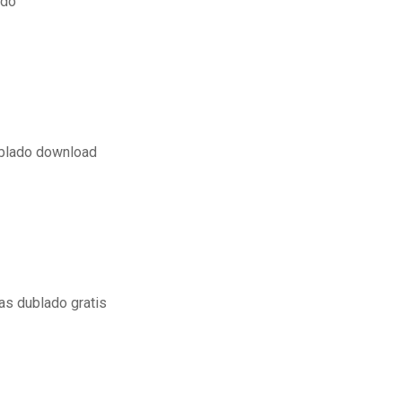
ado
blado download
as dublado gratis