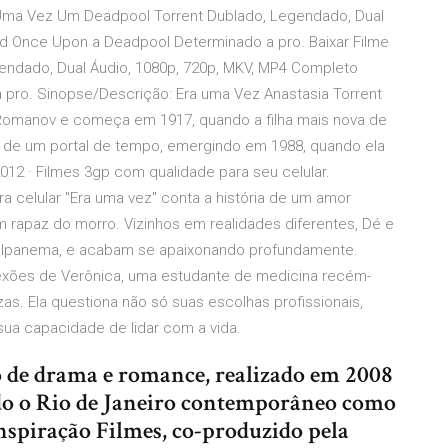
 Uma Vez Um Deadpool Torrent Dublado, Legendado, Dual
d Once Upon a Deadpool Determinado a pro. Baixar Filme
ndado, Dual Áudio, 1080p, 720p, MKV, MP4 Completo
ro. Sinopse/Descrição: Era uma Vez Anastasia Torrent
a Romanov e começa em 1917, quando a filha mais nova de
és de um portal de tempo, emergindo em 1988, quando ela
2 · Filmes 3gp com qualidade para seu celular.
a celular "Era uma vez" conta a história de um amor
m rapaz do morro. Vizinhos em realidades diferentes, Dé e
 Ipanema, e acabam se apaixonando profundamente.
flexões de Verônica, uma estudante de medicina recém-
. Ela questiona não só suas escolhas profissionais,
ua capacidade de lidar com a vida.
o de drama e romance, realizado em 2008
ndo o Rio de Janeiro contemporâneo como
onspiração Filmes, co-produzido pela