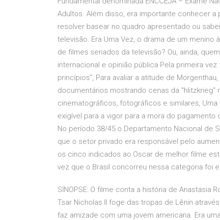
Fundamental denominada ENCCEJA – Exame Naci
Adultos. Além disso, era importante conhecer a
resolver basear no quadro apresentado ou saber p
televisão. Era Uma Vez, o drama de um menino à p
de filmes seriados da televisão? Ou, ainda, que
internacional e opinião pública Pela primeira vez
princípios", Para avaliar a atitude de Morgenthau
documentários mostrando cenas da "hlitzkrieg" n
cinematográficos, fotográficos e similares, U
exigível para a vigor para a mora do pagamento
No período 38/45 o Departamento Nacional de S
que o setor privado era responsável pelo aumen
os cinco indicados ao Oscar de melhor filme est
vez que o Brasil concorreu nessa categoria foi
SINOPSE: O filme conta a história de Anastasia
Tsar Nicholas II foge das tropas de Lênin atrav
faz amizade com uma jovem americana. Era uma V