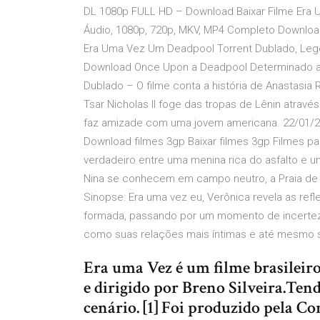
DL 1080p FULL HD – Download Baixar Filme Era
Áudio, 1080p, 720p, MKV, MP4 Completo Downloa
Era Uma Vez Um Deadpool Torrent Dublado, Lege
Download Once Upon a Deadpool Determinado a p
Dublado – O filme conta a história de Anastasi
Tsar Nicholas II foge das tropas de Lênin atrav
faz amizade com uma jovem americana. 22/01/201
Download filmes 3gp Baixar filmes 3gp Filmes par
verdadeiro entre uma menina rica do asfalto e u
Nina se conhecem em campo neutro, a Praia de
Sinopse: Era uma vez eu, Verônica revela as re
formada, passando por um momento de incertezas
como suas relações mais íntimas e até mesmo s
Era uma Vez é um filme brasileir
e dirigido por Breno Silveira.Te
cenário. [1] Foi produzido pela C