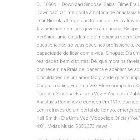
DL 1080p – Download Sinopse: Baixar Filme Era u
Download, O filme conta a história de Anastasi
Tsar Nicholas II foge das tropas de Lênin atrav
faz amizade com uma jovem americana. Sinopse: 
Verônica, uma estudante de medicina recém-fo
questiona não só suas escolhas profissionais, 
capacidade de lidar com a vida. Sinopse: Era um
realidades bem distintas: Dé, que mora na favela,
conhecem na Praia de Ipanema e acabam se apa
dificuldades de um amor tão grande quanto impro
Carlos. Loading Era Uma Vez Filme completo (Su
Duration: Sinopse: Era uma Vez – Anastasia Dubla
Anastasia Romanov e começa em 1917, quando a f
Lênin através de um portal de tempo, emergindo 
Kell Smith - Era Uma Vez (Videoclipe Oficial) YouTu
4:01. Midas Music 5,856,373 views