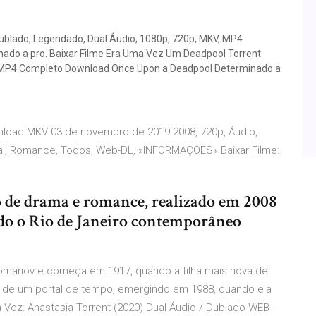
ublado, Legendado, Dual Áudio, 1080p, 720p, MKV, MP4
do a pro. Baixar Filme Era Uma Vez Um Deadpool Torrent
, MP4 Completo Download Once Upon a Deadpool Determinado a
nload MKV 03 de novembro de 2019 2008, 720p, Áudio,
onal, Romance, Todos, Web-DL, »INFORMAÇÕES« Baixar Filme:
o de drama e romance, realizado em 2008
endo o Rio de Janeiro contemporâneo
 Romanov e começa em 1917, quando a filha mais nova de
és de um portal de tempo, emergindo em 1988, quando ela
ez: Anastasia Torrent (2020) Dual Áudio / Dublado WEB-