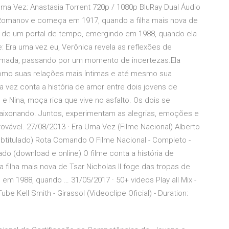
ma Vez: Anastasia Torrent 720p / 1080p BluRay Dual Áudio
a Romanov e começa em 1917, quando a filha mais nova de
és de um portal de tempo, emergindo em 1988, quando ela
Era uma vez eu, Verônica revela as reflexões de
rmada, passando por um momento de incertezas.Ela
como suas relações mais íntimas e até mesmo sua
a vez conta a história de amor entre dois jovens de
 e Nina, moça rica que vive no asfalto. Os dois se
ixonando. Juntos, experimentam as alegrias, emoções e
vável. 27/08/2013 · Era Uma Vez (Filme Nacional) Alberto
btitulado) Rota Comando O Filme Nacional - Completo -
do (download e online) O filme conta a história de
ilha mais nova de Tsar Nicholas II foge das tropas de
em 1988, quando … 31/05/2017 · 50+ videos Play all Mix -
be Kell Smith - Girassol (Videoclipe Oficial) - Duration: