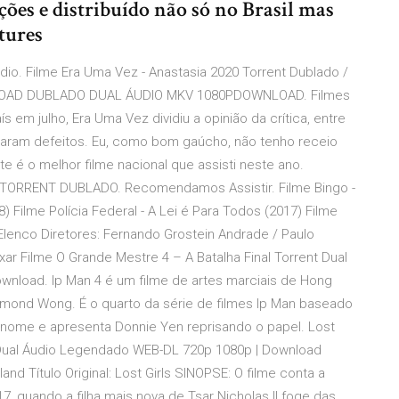
ões e distribuído não só no Brasil mas
tures
dio. Filme Era Uma Vez - Anastasia 2020 Torrent Dublado /
LOAD DUBLADO DUAL ÁUDIO MKV 1080PDOWNLOAD. Filmes
 em julho, Era Uma Vez dividiu a opinião da crítica, entre
taram defeitos. Eu, como bom gaúcho, não tenho receio
te é o melhor filme nacional que assisti neste ano.
 TORRENT DUBLADO. Recomendamos Assistir. Filme Bingo -
 Filme Polícia Federal - A Lei é Para Todos (2017) Filme
) Elenco Diretores: Fernando Grostein Andrade / Paulo
ar Filme O Grande Mestre 4 – A Batalha Final Torrent Dual
nload. Ip Man 4 é um filme de artes marciais de Hong
aymond Wong. É o quarto da série de filmes Ip Man baseado
nome e apresenta Donnie Yen reprisando o papel. Lost
) Dual Áudio Legendado WEB-DL 720p 1080p | Download
land Título Original: Lost Girls SINOPSE: O filme conta a
 quando a filha mais nova de Tsar Nicholas II foge das