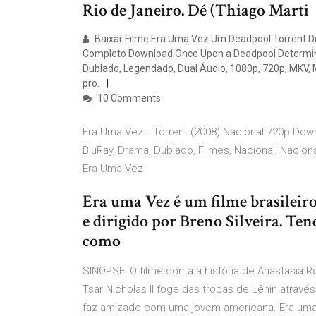
Rio de Janeiro. Dé (Thiago Marti
Baixar Filme Era Uma Vez Um Deadpool Torrent D
Completo Download Once Upon a Deadpool Determina
Dublado, Legendado, Dual Áudio, 1080p, 720p, MKV
pro.
10 Comments
Era Uma Vez… Torrent (2008) Nacional 720p Dow
BluRay, Drama, Dublado, Filmes, Nacional, Naci
Era Uma Vez
Era uma Vez é um filme brasileir
e dirigido por Breno Silveira. T
como
SINOPSE: O filme conta a história de Anastasia
Tsar Nicholas II foge das tropas de Lênin atrav
faz amizade com uma jovem americana. Era uma V