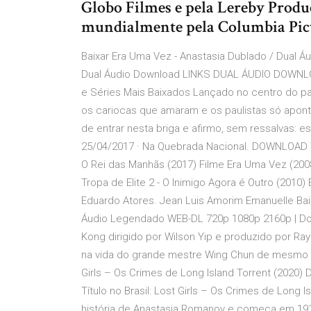
Globo Filmes e pela Lereby Produç
mundialmente pela Columbia Pic
Baixar Era Uma Vez - Anastasia Dublado / Dual Áu
Dual Áudio Download LINKS DUAL ÁUDIO DOWN
e Séries Mais Baixados Lançado no centro do país
os cariocas que amaram e os paulistas só apon
de entrar nesta briga e afirmo, sem ressalvas: es
25/04/2017 · Na Quebrada Nacional. DOWNLOAD
O Rei das Manhãs (2017) Filme Era Uma Vez (2008)
Tropa de Elite 2 - O Inimigo Agora é Outro (2010
Eduardo Atores. Jean Luis Amorim Emanuelle Baix
Áudio Legendado WEB-DL 720p 1080p 2160p | Dow
Kong dirigido por Wilson Yip e produzido por R
na vida do grande mestre Wing Chun de mesmo 
Girls – Os Crimes de Long Island Torrent (2020
Título no Brasil: Lost Girls – Os Crimes de Long Is
história de Anastasia Romanov e começa em 1917,