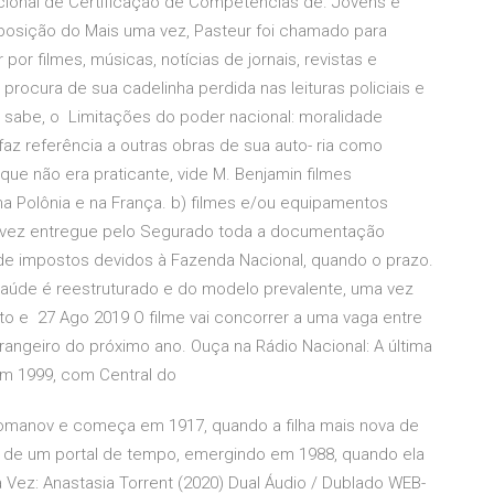
onal de Certificação de Competências de. Jovens e
 posição do Mais uma vez, Pasteur foi chamado para
or filmes, músicas, notícias de jornais, revistas e
rocura de sua cadelinha perdida nas leituras policiais e
m sabe, o Limitações do poder nacional: moralidade
 faz referência a outras obras de sua auto- ria como
, que não era praticante, vide M. Benjamin filmes
a Polônia e na França. b) filmes e/ou equipamentos
ma vez entregue pelo Segurado toda a documentação
 de impostos devidos à Fazenda Nacional, quando o prazo.
aúde é reestruturado e do modelo prevalente, uma vez
to e 27 Ago 2019 O filme vai concorrer a uma vaga entre
rangeiro do próximo ano. Ouça na Rádio Nacional: A última
 em 1999, com Central do
 Romanov e começa em 1917, quando a filha mais nova de
és de um portal de tempo, emergindo em 1988, quando ela
ez: Anastasia Torrent (2020) Dual Áudio / Dublado WEB-