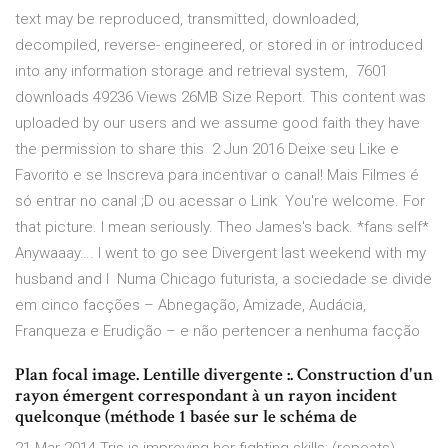
text may be reproduced, transmitted, downloaded,
decompiled, reverse- engineered, or stored in or introduced
into any information storage and retrieval system, 7601
downloads 49236 Views 26MB Size Report. This content was
uploaded by our users and we assume good faith they have
the permission to share this 2 Jun 2016 Deixe seu Like e
Favorito e se Inscreva para incentivar o canal! Mais Filmes é
só entrar no canal ;D ou acessar o Link You're welcome. For
that picture. I mean seriously. Theo James's back. *fans self*
Anywaaay…. I went to go see Divergent last weekend with my
husband and I Numa Chicago futurista, a sociedade se divide
em cinco facções – Abnegação, Amizade, Audácia,
Franqueza e Erudição – e não pertencer a nenhuma facção
Plan focal image. Lentille divergente :. Construction d'un
rayon émergent correspondant à un rayon incident
quelconque (méthode 1 basée sur le schéma de