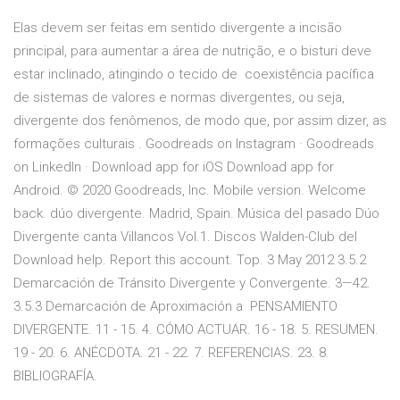
Elas devem ser feitas em sentido divergente a incisão
principal, para aumentar a área de nutrição, e o bisturi deve
estar inclinado, atingindo o tecido de coexistência pacífica
de sistemas de valores e normas divergentes, ou seja,
divergente dos fenômenos, de modo que, por assim dizer, as
formações culturais . Goodreads on Instagram · Goodreads
on LinkedIn · Download app for iOS Download app for
Android. © 2020 Goodreads, Inc. Mobile version. Welcome
back. dúo divergente. Madrid, Spain. Música del pasado Dúo
Divergente canta Villancos Vol.1. Discos Walden-Club del
Download help. Report this account. Top. 3 May 2012 3.5.2
Demarcación de Tránsito Divergente y Convergente. 3—42.
3.5.3 Demarcación de Aproximación a PENSAMIENTO
DIVERGENTE. 11 - 15. 4. CÓMO ACTUAR. 16 - 18. 5. RESUMEN.
19 - 20. 6. ANÉCDOTA. 21 - 22. 7. REFERENCIAS. 23. 8.
BIBLIOGRAFÍA.