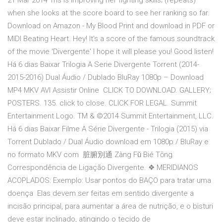
21 Mar 2014 Tris is improving her fighting skills; (repeats)
when she looks at the score board to see her ranking so far.
Download on Amazon - My Blood Print and download in PDF or
MIDI Beating Heart. Hey! It's a score of the famous soundtrack
of the movie 'Divergente' I hope it will please you! Good listen!
Há 6 dias Baixar Trilogia A Serie Divergente Torrent (2014-
2015-2016) Dual Áudio / Dublado BluRay 1080p – Download
MP4 MKV AVI Assistir Online CLICK TO DOWNLOAD. GALLERY;
POSTERS. 135. click to close. CLICK FOR LEGAL. Summit
Entertainment Logo. TM & ©2014 Summit Entertainment, LLC.
Há 6 dias Baixar Filme A Série Divergente - Trilogia (2015) via
Torrent Dublado / Dual Áudio download em 1080p / BluRay e
no formato MKV com 脏腑別通 Zàng Fǔ Bié Tōng
Correspondência de Ligação Divergente. ❖ MERIDIANOS
ACOPLADOS: Exemplo: Usar pontos do BAÇO para tratar uma
doença Elas devem ser feitas em sentido divergente a
incisão principal, para aumentar a área de nutrição, e o bisturi
deve estar inclinado, atingindo o tecido de