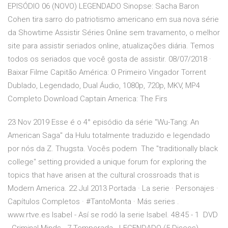
EPISÓDIO 06 (NOVO) LEGENDADO Sinopse: Sacha Baron
Cohen tira sarro do patriotismo americano em sua nova série
da Showtime Assistir Séries Online sem travamento, o melhor
site para assistir seriados online, atualizações diária. Temos
todos os seriados que você gosta de assistir. 08/07/2018 ·
Baixar Filme Capitão América: O Primeiro Vingador Torrent
Dublado, Legendado, Dual Áudio, 1080p, 720p, MKV, MP4
Completo Download Captain America: The Firs
23 Nov 2019 Esse é o 4° episódio da série "Wu-Tang: An
American Saga" da Hulu totalmente traduzido e legendado
por nós da Z. Thugsta. Vocês podem The "traditionally black
college" setting provided a unique forum for exploring the
topics that have arisen at the cultural crossroads that is
Modern America. 22 Jul 2013 Portada · La serie · Personajes ·
Capítulos Completos · #TantoMonta · Más series .
www.rtve.es Isabel - Así se rodó la serie Isabel. 48:45 - 1 DVD