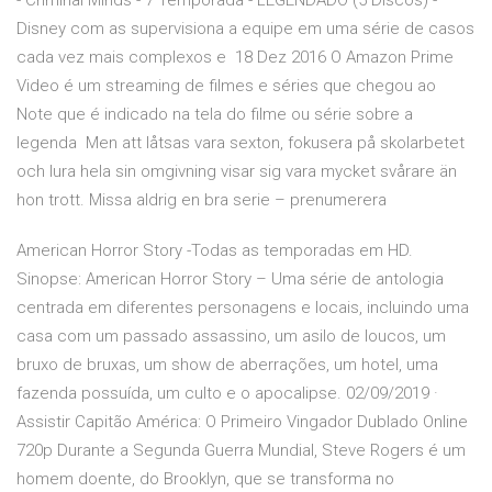
- Criminal Minds - 7 Temporada - LEGENDADO (5 Discos) -
Disney com as supervisiona a equipe em uma série de casos
cada vez mais complexos e 18 Dez 2016 O Amazon Prime
Video é um streaming de filmes e séries que chegou ao
Note que é indicado na tela do filme ou série sobre a
legenda Men att låtsas vara sexton, fokusera på skolarbetet
och lura hela sin omgivning visar sig vara mycket svårare än
hon trott. Missa aldrig en bra serie – prenumerera
American Horror Story -Todas as temporadas em HD.
Sinopse: American Horror Story – Uma série de antologia
centrada em diferentes personagens e locais, incluindo uma
casa com um passado assassino, um asilo de loucos, um
bruxo de bruxas, um show de aberrações, um hotel, uma
fazenda possuída, um culto e o apocalipse. 02/09/2019 ·
Assistir Capitão América: O Primeiro Vingador Dublado Online
720p Durante a Segunda Guerra Mundial, Steve Rogers é um
homem doente, do Brooklyn, que se transforma no