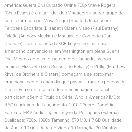
América: Guerra Civil Dublado Online 720p Steve Rogers
(Chris Evans) é o atual líder dos Vingadores, super-grupo de
heróis formado por Viúva Negra (Scarlett Johansson),
Feiticeira Escarlate (Elizabeth Olsen), Visão (Paul Bettany),
Falcão (Anthony Mackie) e Máquina de Combate (Don
Cheadle). Dois espiões da KGB fingem ser um casal
americano convencional em Washington em plena Guerra
Fria. Mesmo com um casamento de fachada, os dois
espiões Elizabeth (Keri Russell, de Felicity) e Phillip (Matthew
Rhys, de Brothers & Sisters) começam a se aproximar
emocionalmente a cada dia que passa — mas os perigos da
Guerra Fria e de toda a rede de espionagem da qual
participam põem o Título da Série: Who Is America? IMDb:
8,6/10 Link Ano de Lançamento: 2018 Gênero: Comédia
Formato: MKV Áudio: Inglês Legenda: Português (Externa)
Qualidade: 720p, 1080p Tamanho: 570 MB, 1.7 GB Qualidade
de Áudio: 10 Qualidade de Vídeo: 10 Duração: 30 Minutos