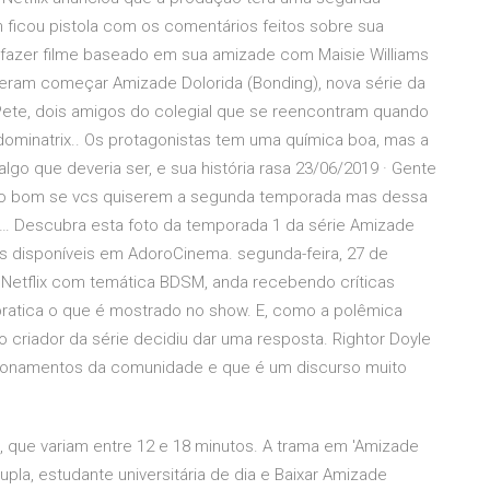
 ficou pistola com os comentários feitos sobre sua
 fazer filme baseado em sua amizade com Maisie Williams
zeram começar Amizade Dolorida (Bonding), nova série da
e Pete, dois amigos do colegial que se reencontram quando
dominatrix.. Os protagonistas tem uma química boa, mas a
lgo que deveria ser, e sua história rasa 23/06/2019 · Gente
ão bom se vcs quiserem a segunda temporada mas dessa
 … Descubra esta foto da temporada 1 da série Amizade
os disponíveis em AdoroCinema. segunda-feira, 27 de
a Netflix com temática BDSM, anda recebendo críticas
ratica o que é mostrado no show. E, como a polêmica
criador da série decidiu dar uma resposta. Rightor Doyle
ionamentos da comunidade e que é um discurso muito
, que variam entre 12 e 18 minutos. A trama em 'Amizade
dupla, estudante universitária de dia e Baixar Amizade