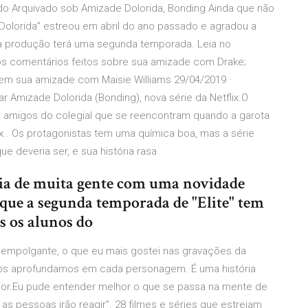
o Arquivado sob Amizade Dolorida, Bonding Ainda que não
 Dolorida” estreou em abril do ano passado e agradou a
e a produção terá uma segunda temporada. Leia no
 os comentários feitos sobre sua amizade com Drake;
 em sua amizade com Maisie Williams 29/04/2019 ·
 Amizade Dolorida (Bonding), nova série da Netflix.O
is amigos do colegial que se reencontram quando a garota
x.. Os protagonistas tem uma química boa, mas a série
e deveria ser, e sua história rasa
gria de muita gente com uma novidade
m que a segunda temporada de "Elite" tem
s os alunos do
a empolgante, o que eu mais gostei nas gravações da
nos aprofundamos em cada personagem. É uma história
ior.Eu pude entender melhor o que se passa na mente de
s pessoas irão reagir”. 28 filmes e séries que estreiam