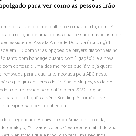
polgado para ver como as pessoas irão
em média - sendo que o último é o mais curto, com 14
 fala da relação de uma profissional de sadomasoquismo e
 seu assistente. Assista Amizade Dolorida (Bonding) 1ª
ade em HD com várias opções de players disponíveis no
ação tanto com bondage quanto com "ligação"), é a nova
, e com certeza é uma das melhores que já vi e já quero
i renovada para a quarta temporada pela ABC nesta
série que gira em torno do Dr. Shaun Murphy, vivido por
zada a ser renovada pelo estúdio em 2020. Legion,
zir para o português a série Bonding. A comédia se
om uma expressão bem conhecida.
lado e Legendado Arquivado sob Amizade Dolorida,
 do catálogo, “Amizade Dolorida” estreou em abril do ano
a Netflix anunciou que a produção terá uma segunda