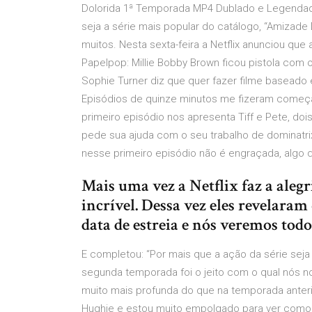
Dolorida 1ª Temporada MP4 Dublado e Legendad
seja a série mais popular do catálogo, “Amizade
muitos. Nesta sexta-feira a Netflix anunciou qu
Papelpop: Millie Bobby Brown ficou pistola com
Sophie Turner diz que quer fazer filme baseado
Episódios de quinze minutos me fizeram começar
primeiro episódio nos apresenta Tiff e Pete, do
pede sua ajuda com o seu trabalho de dominatri
nesse primeiro episódio não é engraçada, algo qu
Mais uma vez a Netflix faz a ale
incrível. Dessa vez eles revelara
data de estreia e nós veremos todo
E completou: “Por mais que a ação da série sej
segunda temporada foi o jeito com o qual nós 
muito mais profunda do que na temporada anter
Hughie e estou muito empolgado para ver como a