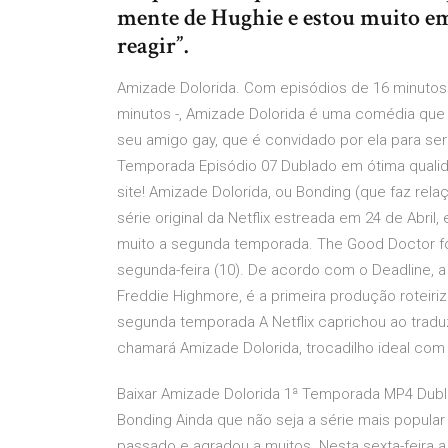
mente de Hughie e estou muito em
reagir”.
Amizade Dolorida. Com episódios de 16 minutos 
minutos -, Amizade Dolorida é uma comédia que
seu amigo gay, que é convidado por ela para ser
Temporada Episódio 07 Dublado em ótima qualid
site! Amizade Dolorida, ou Bonding (que faz rel
série original da Netflix estreada em 24 de Abril
muito a segunda temporada. The Good Doctor fo
segunda-feira (10). De acordo com o Deadline, a 
Freddie Highmore, é a primeira produção roteiri
segunda temporada A Netflix caprichou ao tradu
chamará Amizade Dolorida, trocadilho ideal c
Baixar Amizade Dolorida 1ª Temporada MP4 Dub
Bonding Ainda que não seja a série mais popular
passado e agradou a muitos. Nesta sexta-feira 