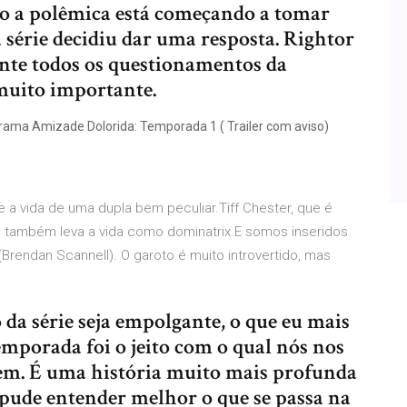
mo a polêmica está começando a tomar
 série decidiu dar uma resposta. Rightor
nte todos os questionamentos da
muito importante.
ma Amizade Dolorida: Temporada 1 ( Trailer com aviso)
e a vida de uma dupla bem peculiar.Tiff Chester, que é
e também leva a vida como dominatrix.E somos inseridos
Brendan Scannell). O garoto é muito introvertido, mas
 da série seja empolgante, o que eu mais
emporada foi o jeito com o qual nós nos
m. É uma história muito mais profunda
pude entender melhor o que se passa na