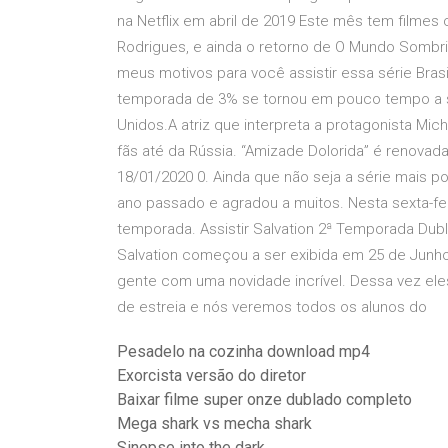
na Netflix em abril de 2019 Este mês tem filmes
Rodrigues, e ainda o retorno de O Mundo Sombrio
meus motivos para você assistir essa série Brasi
temporada de 3% se tornou em pouco tempo a sé
Unidos.A atriz que interpreta a protagonista Mi
fãs até da Rússia. “Amizade Dolorida” é renova
18/01/2020 0. Ainda que não seja a série mais po
ano passado e agradou a muitos. Nesta sexta-fe
temporada. Assistir Salvation 2ª Temporada Du
Salvation começou a ser exibida em 25 de Junho 
gente com uma novidade incrível. Dessa vez ele
de estreia e nós veremos todos os alunos do
Pesadelo na cozinha download mp4
Exorcista versão do diretor
Baixar filme super onze dublado completo
Mega shark vs mecha shark
Sinopse into the dark