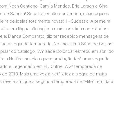
 com Noah Centieno, Camila Mendes, Brie Larson e Gina
 de Sabrina! Se o Trailer não convenceu, deixo aqui os
leira de ideias totalmente novas: 1 - Sucesso: A primeira
rie em língua não-inglesa mais assistida nos Estados
chele, Bianca Comparato, diz ter recebido mensagens de
da para segunda temporada. Notícias Uma Série de Coisas
pular do catálogo, “Amizade Dolorida” estreou em abril do
ira a Netflix anunciou que a produção terá uma segunda
blado e Legendado em HD Online. A 2ª temporada de
de 2018. Mais uma vez a Netflix faz a alegria de muita
s revelaram que a segunda temporada de "Elite" tem data