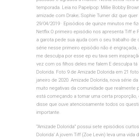
temporada. Leia no Papelpop: Millie Bobby Brown
amizade com Drake; Sophie Turner diz que quer
29/04/2019 · Episódios de quinze minutos me fi
Netflix.O primeiro episódio nos apresenta Tiff 
a garota pede sua ajuda com o seu trabalho de 
série nesse primeiro episódio não é engraçada, a
me desculpa por esse ep eu tava sem inspiraç
vez com os filhos deles me falem E desculpa tá
Dolorida. Foto 9 de Amizade Dolorida em 21 fot
janeiro de 2020. Amizade Dolorida, nova série d
muito negativas da comunidade que realmente p
está começando a tomar uma certa proporção, o 
disse que ouve atenciosamente todos os quest
importante.
"Amizade Dolorida" possui sete episódios curtos
Dolorida' A jovem Tiff (Zoe Levin) leva uma vida 