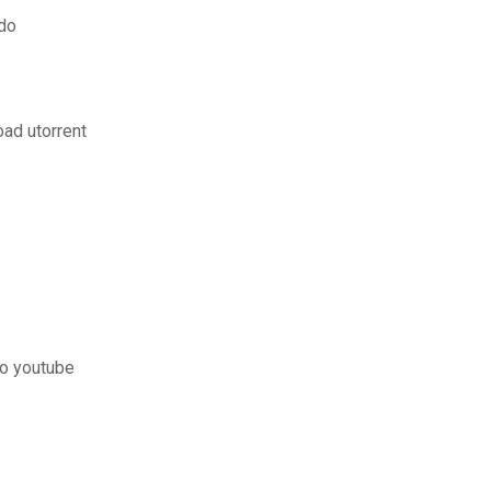
ado
ad utorrent
do youtube