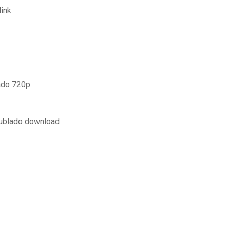
link
lado 720p
dublado download