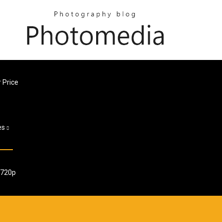
 Price
es
 720p