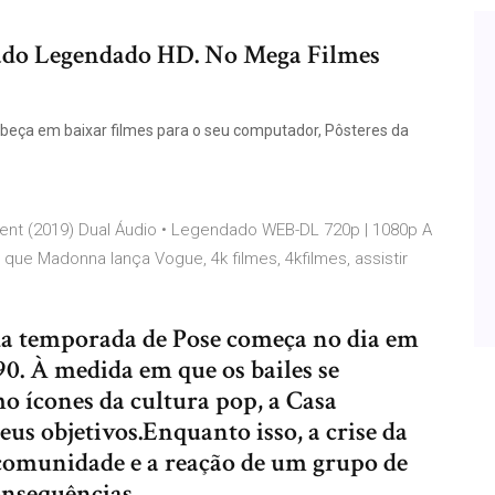
lado Legendado HD. No Mega Filmes
cabeça em baixar filmes para o seu computador, Pôsteres da
nt (2019) Dual Áudio • Legendado WEB-DL 720p | 1080p A
e Madonna lança Vogue, 4k filmes, 4kfilmes, assistir
da temporada de Pose começa no dia em
. À medida em que os bailes se
o ícones da cultura pop, a Casa
seus objetivos.Enquanto isso, a crise da
 comunidade e a reação de um grupo de
onsequências.