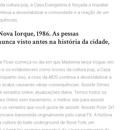
cultura pop, a Casa Evangelista é forçada a reavaliar
ontinua a desestabilizar a comunidade e a reação de um
quências.
Nova Iorque, 1986. As pessas
nca visto antes na história da cidade,
 de Pose começa no dia em que Madonna lança Vogue, em
m e os estabelecem como ícones da cultura pop, a Casa
Enquanto isso, a crise da AIDS continua a desestabilizar a
 acaba causando várias consequências. Assistir Séries
ir seriados online, atualizações diária. Temos todos os
ies Online sem travamento, o melhor site para assistir
s os seriados que você gosta de assistir. Assistir Pose 2x1
cana transmitida originalmente pelo canal FX. A história
 cultura do baile underground de Nova York, um