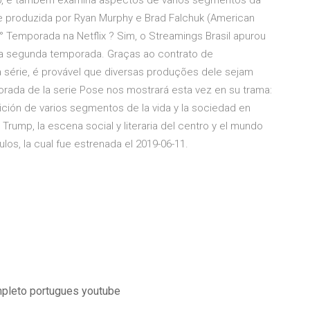
0, e também examina aspectos de vários segmentos da
a e produzida por Ryan Murphy e Brad Falchuk (American
° Temporada na Netflix ? Sim, o Streamings Brasil apurou
o da segunda temporada. Graças ao contrato de
da série, é provável que diversas produções dele sejam
rada de la serie Pose nos mostrará esta vez en su trama:
sición de varios segmentos de la vida y la sociedad en
 Trump, la escena social y literaria del centro y el mundo
ulos, la cual fue estrenada el 2019-06-11.
mpleto portugues youtube