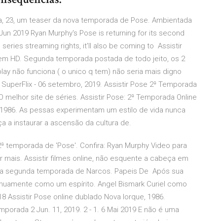
ira, 23, um teaser da nova temporada de Pose. Ambientada
Jun 2019 Ryan Murphy's Pose is returning for its second
series streaming rights, it'll also be coming to Assistir
m HD. Segunda temporada postada de todo jeito, os 2
lay não funciona ( o unico q tem) não seria mais digno
 SuperFlix - 06 setembro, 2019. Assistir Pose 2ª Temporada
melhor site de séries. Assistir Pose: 2ª Temporada Online
1986. As pessas experimentam um estilo de vida nunca
a a instaurar a ascensão da cultura de.
2ª temporada de 'Pose'. Confira: Ryan Murphy Video para
r mais. Assistir filmes online, não esquente a cabeça em
 da segunda temporada de Narcos. Papeis De Após sua
nuamente como um espírito. Angel Bismark Curiel como
018 Assistir Pose online dublado Nova Iorque, 1986.
mporada 2 Jun. 11, 2019. 2 - 1. 6 Mai 2019 E não é uma