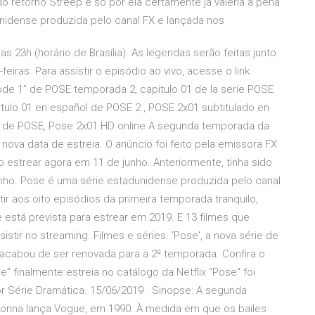
 retorno Streep e só por ela certamente já valeria a pena
unidense produzida pelo canal FX e lançada nos
as 23h (horário de Brasília). As legendas serão feitas junto
iras. Para assistir o episódio ao vivo, acesse o link
sode 1” de POSE temporada 2, capitulo 01 de la serie POSE
tulo 01 en español de POSE 2 , POSE 2x01 subtitulado en
a 2 de POSE, Pose 2x01 HD online A segunda temporada da
nova data de estreia. O anúncio foi feito pela emissora FX
o estrear agora em 11 de junho. Anteriormente, tinha sido
unho. Pose é uma série estadunidense produzida pelo canal
r aos oito episódios da primeira temporada tranquilo,
está prevista para estrear em 2019. E 13 filmes que
tir no streaming. Filmes e séries. 'Pose', a nova série de
, acabou de ser renovada para a 2ª temporada. Confira o
e” finalmente estreia no catálogo da Netflix "Pose" foi
r Série Dramática. 15/06/2019 · Sinopse: A segunda
nna lança Vogue, em 1990. À medida em que os bailes