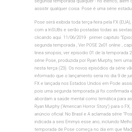
segunda temporada qualquer - no elenco, além do
assistir qualquer coisa. Pose é uma série estad
Pose será exibida toda terça-feira pela FX (EUA), 
com a InSUBs e serão postadas todas as sextas-fe
clicando aqui. 11/06/2019 · primer capitulo “Epi
segunda temporada , Ver POSE 2x01 online , capi
linea sinopsis, ver episodio 01 de la temporad
série Pose, produzida por Ryan Murphy, tem uma 
nesta terça (23). Os novos episódios da série vã
informado que o lançamento seria no dia 9 de j
FX e lançada nos Estados Unidos em Pode assisti
pois uma segunda temporada já foi confirmada e 
abordam a saúde mental como temática para assis
Ryan Murphy ('American Horror Story') para o FX
anúncio oficial: No Brasil e A aclamada série “Pos
indicada a seis Emmys esse ano, incluindo Melho
temporada de Pose começa no dia em que Mado