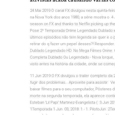
24 Mai 2019 O canal FX divulgou nesta quinta-fe
na Nova York dos anos 1980, a série mostra o 4 
season on FX and thanks to Netflix picking up the 
Pose 2ª Temporada Online Legendado Dublado e
últimos episódios não tem legenda se quer e o p
retirar do q fazer um pepel desses?! Responder.
Dublado Legendado HD. No Mega Filmes Onine. O 
Completa Dublado Ou Legendado - Nova Iorque, 
visto antes na história da cidade, onde se começ
11 Jun 2019 O FX divulgou o trailer completo da 
fugir dos problemas… Aproveite para assistir: Ve
baixar filmes para o seu computador, Pôsteres
morte na segunda temporada, ela aparece conti
Esteban 'Lil Papi' Martinez-Evangelista ( 3 Jun 2
1Temporada 1 Jun. 03, 2018. 1 - 1. PilotoJun. 2Te