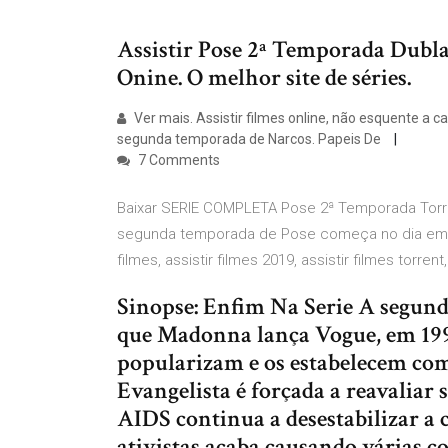
Assistir Pose 2ª Temporada Dub
Onine. O melhor site de séries.
Ver mais. Assistir filmes online, não esquente a 
segunda temporada de Narcos. Papeis De
7 Comments
Baixar SERIE COMPLETA Pose 2ª Temporada Torre
segunda temporada de Pose começa no dia em qu
filmes, assistir filmes 2019, assistir filmes torrent,
Sinopse: Enfim Na Serie A segun
que Madonna lança Vogue, em 1990
popularizam e os estabelecem com
Evangelista é forçada a reavaliar 
AIDS continua a desestabilizar a
ativistas acaba causando várias c