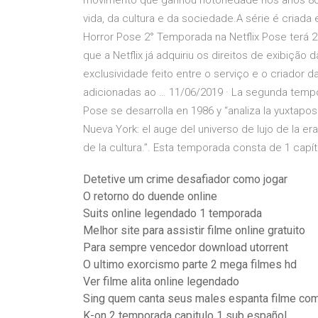
movimento que ganhou notoriedade nos anos 8
vida, da cultura e da sociedade.A série é criad
Horror Pose 2° Temporada na Netflix Pose terá 2
que a Netflix já adquiriu os direitos de exibiçã
exclusividade feito entre o serviço e o criador 
adicionadas ao … 11/06/2019 · La segunda tempo
Pose se desarrolla en 1986 y “analiza la yuxtapo
Nueva York: el auge del universo de lujo de la era
de la cultura.”. Esta temporada consta de 1 capít
Detetive um crime desafiador como jogar
O retorno do duende online
Suits online legendado 1 temporada
Melhor site para assistir filme online gratuito
Para sempre vencedor download utorrent
O ultimo exorcismo parte 2 mega filmes hd
Ver filme alita online legendado
Sing quem canta seus males espanta filme co
K-on 2 temporada capitulo 1 sub español