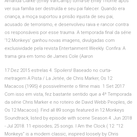
Amanda Clarke (Emily VanCamp) torna-se Emily Thorne após
ver sua família ser destruída e seu pai falecer. Quando era
criança, a moça suportou a prisão injusta de seu pai,
acusado de terrorismo, e desenvolveu raiva e rancor contra
os responsáveis por esse trauma. A temporada final da série
'12 Monkeys' ganhou novas imagens, divulgadas com
exclusividade pela revista Entertainment Weekly. Confira: A
trama gira em torno de James Cole (Aaron
17 Dez 2015 estrelas 4. Spoilers! Baseado no curta-
metragem A Pista / La Jetée, de Chris Marker, Os 12
Macacos (1995) é possivelmente o filme mais 1 Set 2017
Com isso em vista, fez bastante sentido que a 4ª Temporada
da série Chris Marker e no roteiro de David Webb Peoples, de
Os 12 Macacos). Find all 89 songs featured in 12 Monkeys
Soundtrack, listed by episode with scene Season 4. Jun 2018
- Jul 2018. 11 episodes; 25 songs. I Am the Clock ( 12 "12
Monkeys" is a modern classic, inspired loosely by Chris