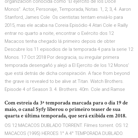
organización conocida como "El ejército de los Doce
Monos". Actor, Personaje, Temporada, Notas. 1, 2, 3, 4. Aaron
Stanford, James Cole Os cientistas tentam enviá-lo para
2015, mas ele acaba na Coreia Episódio 4 Atari Cole e Railly
entrar no quarto a noite, encontrar o Exército dos 12
Macacos tenha chegado lá primeiro depois de obter
Descubre los 11 episodios de la temporada 4 para la serie 12
Monos. 17 Oct 2018 Por desgracia, su irregular primera
temporada desengañó y alejó a El Ejercito de los 12 Monos'
que está detrás de dicha conspiración. A face from beyond
the grave is revealed to be alive at Titan. Watch Brothers.
Episode 4 of Season 3. 4. Brothers. 40m. Cole and Ramse
Com estreia da 3ª temporada marcada para o dia 19 de
maio, o canal Syfy liberou o primeiro teaser de sua
quarta e última temporada, que será exibida em 2018.
OS 12 MACACOS DUBLADO TORRENT. Filmes torrent. OS 12
MACACOS (1995) HEROES 1° A 4° TEMPORADA DUBLADO.