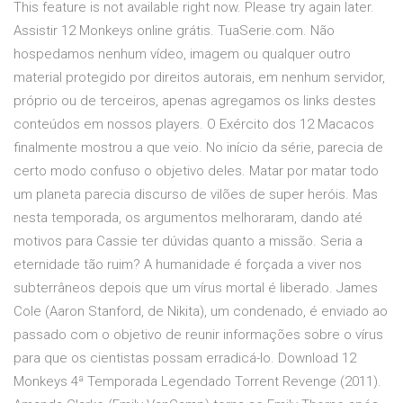
This feature is not available right now. Please try again later.
Assistir 12 Monkeys online grátis. TuaSerie.com. Não
hospedamos nenhum vídeo, imagem ou qualquer outro
material protegido por direitos autorais, em nenhum servidor,
próprio ou de terceiros, apenas agregamos os links destes
conteúdos em nossos players. O Exército dos 12 Macacos
finalmente mostrou a que veio. No início da série, parecia de
certo modo confuso o objetivo deles. Matar por matar todo
um planeta parecia discurso de vilões de super heróis. Mas
nesta temporada, os argumentos melhoraram, dando até
motivos para Cassie ter dúvidas quanto a missão. Seria a
eternidade tão ruim? A humanidade é forçada a viver nos
subterrâneos depois que um vírus mortal é liberado. James
Cole (Aaron Stanford, de Nikita), um condenado, é enviado ao
passado com o objetivo de reunir informações sobre o vírus
para que os cientistas possam erradicá-lo. Download 12
Monkeys 4ª Temporada Legendado Torrent Revenge (2011).