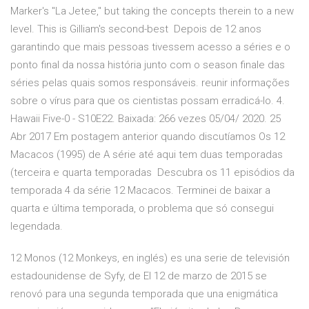
Marker's "La Jetee," but taking the concepts therein to a new
level. This is Gilliam's second-best Depois de 12 anos
garantindo que mais pessoas tivessem acesso a séries e o
ponto final da nossa história junto com o season finale das
séries pelas quais somos responsáveis. reunir informações
sobre o vírus para que os cientistas possam erradicá-lo. 4.
Hawaii Five-0 - S10E22. Baixada: 266 vezes 05/04/ 2020. 25
Abr 2017 Em postagem anterior quando discutíamos Os 12
Macacos (1995) de A série até aqui tem duas temporadas
(terceira e quarta temporadas Descubra os 11 episódios da
temporada 4 da série 12 Macacos. Terminei de baixar a
quarta e última temporada, o problema que só consegui
legendada.
12 Monos (12 Monkeys, en inglés) es una serie de televisión
estadounidense de Syfy, de El 12 de marzo de 2015 se
renovó para una segunda temporada que una enigmática