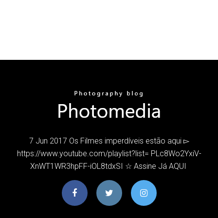
7 Jun 2017 Os Filmes imperdíveis estão aqui ▻
https://www.youtube.com/playlist?list= PLc8Wo2YxiV-
XnWT1WR3hpFF-iOL8tdxSI ☆ Assine Já AQUI