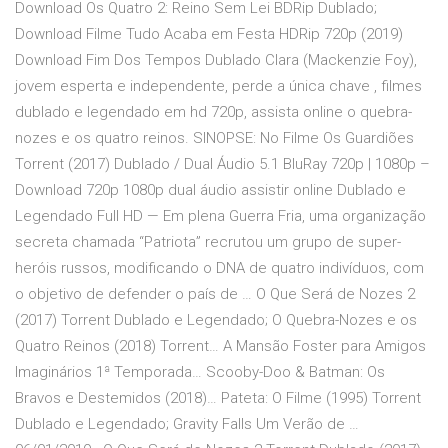
Download Os Quatro 2: Reino Sem Lei BDRip Dublado;
Download Filme Tudo Acaba em Festa HDRip 720p (2019)
Download Fim Dos Tempos Dublado Clara (Mackenzie Foy),
jovem esperta e independente, perde a única chave , filmes
dublado e legendado em hd 720p, assista online o quebra-
nozes e os quatro reinos. SINOPSE: No Filme Os Guardiões
Torrent (2017) Dublado / Dual Áudio 5.1 BluRay 720p | 1080p –
Download 720p 1080p dual áudio assistir online Dublado e
Legendado Full HD — Em plena Guerra Fria, uma organização
secreta chamada “Patriota” recrutou um grupo de super-
heróis russos, modificando o DNA de quatro indivíduos, com
o objetivo de defender o país de … O Que Será de Nozes 2
(2017) Torrent Dublado e Legendado; O Quebra-Nozes e os
Quatro Reinos (2018) Torrent… A Mansão Foster para Amigos
Imaginários 1ª Temporada… Scooby-Doo & Batman: Os
Bravos e Destemidos (2018)… Pateta: O Filme (1995) Torrent
Dublado e Legendado; Gravity Falls Um Verão de …