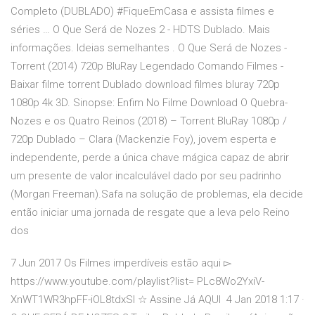
Completo (DUBLADO) #FiqueEmCasa e assista filmes e
séries … O Que Será de Nozes 2 - HDTS Dublado. Mais
informações. Ideias semelhantes . O Que Será de Nozes -
Torrent (2014) 720p BluRay Legendado Comando Filmes -
Baixar filme torrent Dublado download filmes bluray 720p
1080p 4k 3D. Sinopse: Enfim No Filme Download O Quebra-
Nozes e os Quatro Reinos (2018) – Torrent BluRay 1080p /
720p Dublado – Clara (Mackenzie Foy), jovem esperta e
independente, perde a única chave mágica capaz de abrir
um presente de valor incalculável dado por seu padrinho
(Morgan Freeman).Safa na solução de problemas, ela decide
então iniciar uma jornada de resgate que a leva pelo Reino
dos
7 Jun 2017 Os Filmes imperdíveis estão aqui ▻
https://www.youtube.com/playlist?list= PLc8Wo2YxiV-
XnWT1WR3hpFF-iOL8tdxSI ☆ Assine Já AQUI 4 Jan 2018 1:17 ·