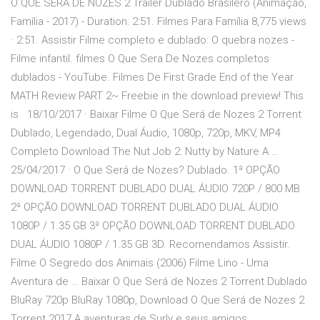
O QUE SERÁ DE NOZES 2 Trailer Dublado Brasilero (Animação,
Família - 2017) - Duration: 2:51. Filmes Para Família 8,775 views
· 2:51. Assistir Filme completo e dublado: O quebra nozes -
Filme infantil. filmes O Que Sera De Nozes completos
dublados - YouTube. Filmes De First Grade End of the Year
MATH Review PART 2~ Freebie in the download preview! This
is 18/10/2017 · Baixar Filme O Que Será de Nozes 2 Torrent
Dublado, Legendado, Dual Áudio, 1080p, 720p, MKV, MP4
Completo Download The Nut Job 2: Nutty by Nature A …
25/04/2017 · O Que Será de Nozes? Dublado. 1ª OPÇÃO
DOWNLOAD TORRENT DUBLADO DUAL ÁUDIO 720P / 800 MB
2ª OPÇÃO DOWNLOAD TORRENT DUBLADO DUAL ÁUDIO
1080P / 1.35 GB 3ª OPÇÃO DOWNLOAD TORRENT DUBLADO
DUAL ÁUDIO 1080P / 1.35 GB 3D. Recomendamos Assistir.
Filme O Segredo dos Animais (2006) Filme Lino - Uma
Aventura de … Baixar O Que Será de Nozes 2 Torrent Dublado
BluRay 720p BluRay 1080p, Download O Que Será de Nozes 2
Torrent 2017 A aventuras de Surly e seus amigos