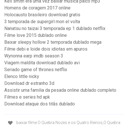
Kell smith era uma vez baixar musica palco mp3
Homens de coragem 2017 online
Holocausto brasileiro download gratis
3 temporada de supergirl mon el volta
Nanatsu no taizai 3 temporada ep 1 dublado netflix
Filme love 2015 dublado online
Baixar sleepy hollow 2 temporada dublado mega
Filme debi e loide dois idiotas em apuros
Wynonna earp imdb season 3
Viagem maldita download dublado avi
Seriado game of thrones netflix
Elenco little nicky
Download dr estranho 3d
Assistir uma familia da pesada online dublado completo
Filmes e series hd apk
Download ataque dos titãs dublado
baixar filme O Quebra Nozes e os Quatro Reinos,O Quebra