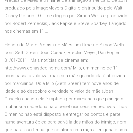
Precisa de Mães é um filme de animação americano de 2011
produzido pela ImageMovers Digital e distribuído pela Walt
Disney Pictures. O filme dirigido por Simon Wells e produzido
por Robert Zemeckis, Jack Rapke e Steve Sparkey. Lançado
nos cinemas em 11 …
Elenco de Marte Precisa de Mães, um filme de Simon Wells
com Seth Green, Joan Cusack, Breckin Meyer, Dan Fogler.
31/01/2011 · Mais notícias de cinema em:
http://www.cenasdecinema.com/ Milo, um menino de 11
anos passa a valorizar mais sua mãe quando ela é abduzida
por marcianos. Os a Milo (Seth Green) tem nove anos de
idade e só descobre o verdadeiro valor da mãe (Joan
Cusack) quando ela é raptada por marcianos que planejam
roubar sua sabedoria para beneficiar seus respectivos filhos.
O menino não está disposto a entregar os pontos e parte
numa aventura épica para salvá-la das mãos do inimigo, nem
que para isso tenha que se aliar a uma raça alienígena e uma