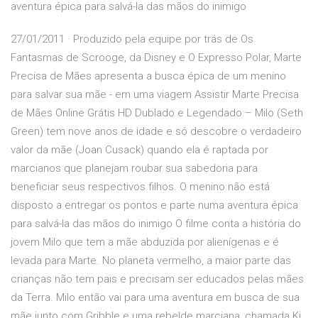
aventura épica para salvá-la das mãos do inimigo
27/01/2011 · Produzido pela equipe por trás de Os
Fantasmas de Scrooge, da Disney e O Expresso Polar, Marte
Precisa de Mães apresenta a busca épica de um menino
para salvar sua mãe - em uma viagem Assistir Marte Precisa
de Mães Online Grátis HD Dublado e Legendado – Milo (Seth
Green) tem nove anos de idade e só descobre o verdadeiro
valor da mãe (Joan Cusack) quando ela é raptada por
marcianos que planejam roubar sua sabedoria para
beneficiar seus respectivos filhos. O menino não está
disposto a entregar os pontos e parte numa aventura épica
para salvá-la das mãos do inimigo O filme conta a história do
jovem Milo que tem a mãe abduzida por alienígenas e é
levada para Marte. No planeta vermelho, a maior parte das
crianças não tem pais e precisam ser educados pelas mães
da Terra. Milo então vai para uma aventura em busca de sua
mãe junto com Gribble e uma rebelde marciana, chamada Ki.