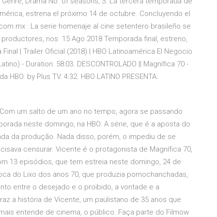
g. Genre, Drama No. of seasons, 3. La tercera temporada de
américa, estrena el próximo 14 de octubre. Concluyendo el
com.mx : La serie homenaje al cine setentero brasileño se
 productores, nos 15 Ago 2018 Temporada final, estreno,
inal | Trailer Oficial (2018) | HBO Latinoamérica El Negocio
atino) - Duration: 58:03. DESCONTROLADO || Magnífica 70 -
 da HBO. by Plus TV. 4:32. HBO LATINO PRESENTA:
 Com um salto de um ano no tempo, agora se passando
mporada neste domingo, na HBO. A série, que é a aposta do
ada da produção. Nada disso, porém, o impediu de se
cisava censurar. Vicente é o protagonista de Magnífica 70,
 com 13 episódios, que tem estreia neste domingo, 24 de
a Boca do Lixo dos anos 70, que produzia pornochanchadas,
onto entre o desejado e o proibido, a vontade e a
traz a história de Vicente, um paulistano de 35 anos que
mais entende de cinema, o público. Faça parte do Filmow