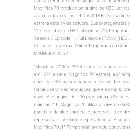
that ran for three series Magnifica 70 poster.pn
Magnífica 70, producción original de HBO Latino
arco narrativo de los 14 Oct 2018 En SensaCine.
estrena este 14 de octubre. Sus protagonistas y
14 de octubre, en HBO. Magnífica 70 | Temporada F
Season 3: Episode 1 - Full Episode (TVMA) (HBO L
Crítica da Terceira e Última Temporada da Série
MAGNÍFICA 70 S2
“Magnífica 70” tem 3ª temporada encomendada
em 1974, a série “Magnífica 70” estreou a 2ª te
canal da HBO, já encomendou a terceira tempor
tornar diretor das produções que ele próprio pre
nova série original da HBO produzida no Brasil,
maio, às 21h. Magnífica 70 utiliza o universo d
para falar de algo universal e atemporal: o confr
repressão, a liberdade e o preconceito. A série 
Magnífica 70 (1ª Temporada) avaliado por quem 