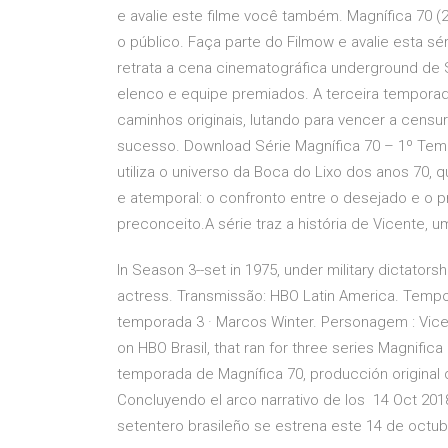
e avalie este filme você também. Magnífica 70 
o público. Faça parte do Filmow e avalie esta s
retrata a cena cinematográfica underground de
elenco e equipe premiados. A terceira temporad
caminhos originais, lutando para vencer a censur
sucesso. Download Série Magnífica 70 – 1º Tem
utiliza o universo da Boca do Lixo dos anos 70, 
e atemporal: o confronto entre o desejado e o pr
preconceito.A série traz a história de Vicente, 
In Season 3--set in 1975, under military dictator
actress. Transmissão: HBO Latin America. Tempor
temporada 3 · Marcos Winter. Personagem : Vicent
on HBO Brasil, that ran for three series Magnific
temporada de Magnífica 70, producción original 
Concluyendo el arco narrativo de los 14 Oct 201
setentero brasileño se estrena este 14 de octu