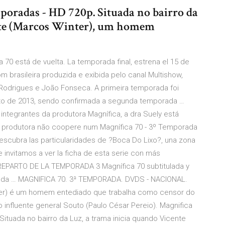
mporadas - HD 720p. Situada no bairro da
nte (Marcos Winter), um homem
a 70 está de vuelta. La temporada final, estrena el 15 de
m brasileira produzida e exibida pelo canal Multishow,
 Rodrigues e João Fonseca. A primeira temporada foi
osto de 2013, sendo confirmada a segunda temporada …
integrantes da produtora Magnífica, a dra Suely está
 produtora não coopere num Magnífica 70 - 3º Temporada
escubra las particularidades de ?Boca Do Lixo?, una zona
e invitamos a ver la ficha de esta serie con más
. REPARTO DE LA TEMPORADA 3 Magnífica 70 subtitulada y
izada … MAGNIFICA 70. 3ª TEMPORADA. DVDS - NACIONAL.
ter) é um homem entediado que trabalha como censor do
 influente general Souto (Paulo César Pereio). Magnifica
Situada no bairro da Luz, a trama inicia quando Vicente