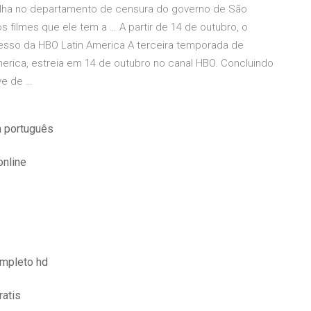
alha no departamento de censura do governo de São
 filmes que ele tem a … A partir de 14 de outubro, o
cesso da HBO Latin America A terceira temporada de
erica, estreia em 14 de outubro no canal HBO. Concluindo
ve de …
m português
online
ompleto hd
ratis