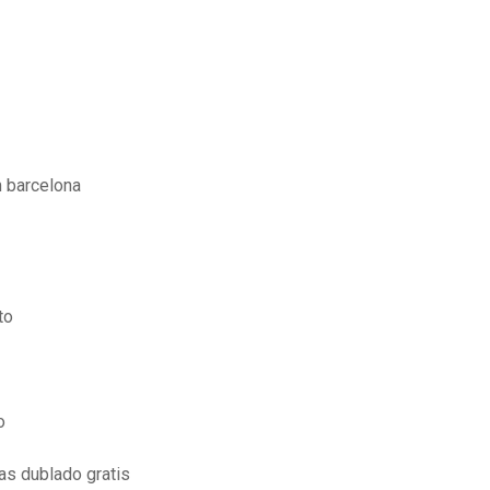
m barcelona
to
o
as dublado gratis