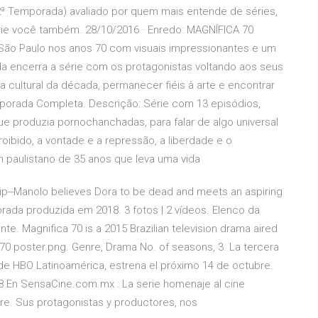
(2ª Temporada) avaliado por quem mais entende de séries,
érie você também. 28/10/2016 · Enredo: MAGNÍFICA 70
 São Paulo nos anos 70 com visuais impressionantes e um
a encerra a série com os protagonistas voltando aos seus
a cultural da década, permanecer fiéis à arte e encontrar
porada Completa. Descrição: Série com 13 episódios,
que produzia pornochanchadas, para falar de algo universal
oibido, a vontade e a repressão, a liberdade e o
um paulistano de 35 anos que leva uma vida
ship--Manolo believes Dora to be dead and meets an aspiring
ada produzida em 2018. 3 fotos | 2 vídeos. Elenco da
e. Magnifica 70 is a 2015 Brazilian television drama aired
a 70 poster.png. Genre, Drama No. of seasons, 3. La tercera
de HBO Latinoamérica, estrena el próximo 14 de octubre.
8 En SensaCine.com.mx : La serie homenaje al cine
bre. Sus protagonistas y productores, nos