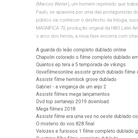
(Marcos Winter), um homem reprimido que trab
Paulo, se apaixona por uma das protagonistas dos
público vai conhecer o desfecho da trilogia, su
MAGNÍFICA 70, produção original da HBO Latin Am
o arco dos heróis, a nova fase encerra com cha
A guarda do leão completo dublado online
Chapolin colorado o filme completo dublado e
Quantos ep tera a 5 temporada de vikings
Ilovefilmesonline assistir grinch dublado filme 
Assistir filme hemlock grove dublado
Gabriel - a vingança de um anjo 2
Assistir filmes mega lançamentos
Dvd top sertanejo 2019 download
Mega filmes 2018
Assistir filme era uma vez no oeste dublado c
O misterio do voo 828 final
Velozes e furiosos 1 filme completo dublado g