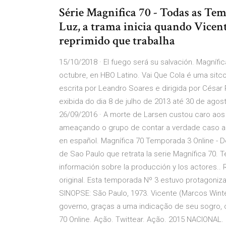
Série Magnifica 70 - Todas as Te
Luz, a trama inicia quando Vice
reprimido que trabalha
15/10/2018 · El fuego será su salvación. Magnífic
octubre, en HBO Latino. Vai Que Cola é uma sitco
escrita por Leandro Soares e dirigida por César
exibida do dia 8 de julho de 2013 até 30 de ag
26/09/2016 · A morte de Larsen custou caro aos 
ameaçando o grupo de contar a verdade caso a
en español. Magnífica 70 Temporada 3 Online - D
de Sao Paulo que retrata la serie Magnífica 70. T
información sobre la producción y los actores.
original. Esta temporada Nº 3 estuvo protagon
SINOPSE: São Paulo, 1973. Vicente (Marcos Win
governo, graças a uma indicação de seu sogro, o
70 Online. Ação. Twittear. Ação. 2015 NACIONAL. 