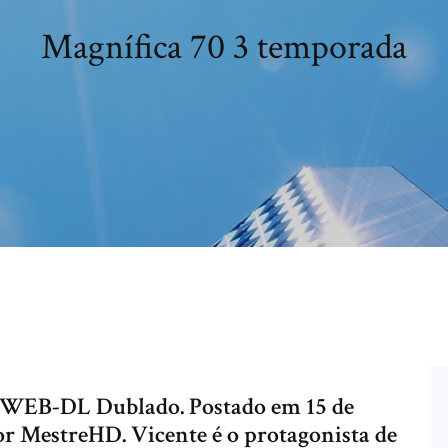
Magnífica 70 3 temporada
 WEB-DL Dublado. Postado em 15 de
por MestreHD. Vicente é o protagonista de