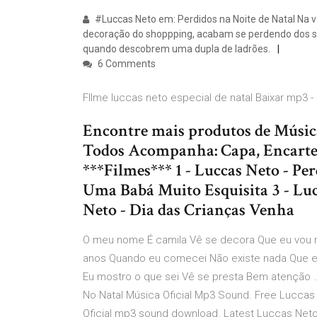
#Luccas Neto em: Perdidos na Noite de Natal Na v
decoração do shoppping, acabam se perdendo dos seu
quando descobrem uma dupla de ladrões.
6 Comments
FIlme luccas neto especial de natal Baixar mp3 - 
Encontre mais produtos de Músic
Todos Acompanha: Capa, Encart
***Filmes*** 1 - Luccas Neto - Per
Uma Babá Muito Esquisita 3 - Luc
Neto - Dia das Crianças Venha
O meu nome É camila Vê se decora Que eu vou rep
anos Quando eu comecei Não existe nada Que eu 
Eu mostro o que sei Vê se presta Bem atenção …
No Natal Música Oficial Mp3 Sound. Free Luccas 
Oficial mp3 sound download. Latest Luccas Neto 