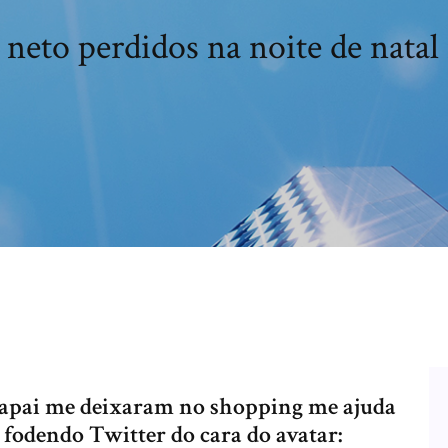
 neto perdidos na noite de natal
papai me deixaram no shopping me ajuda
e fodendo Twitter do cara do avatar: