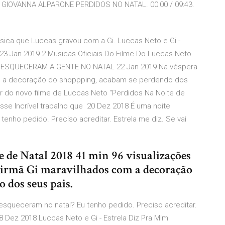
IOVANNA ALPARONE PERDIDOS NO NATAL. 00:00 / 09:43.
sica que Luccas gravou com a Gi. Luccas Neto e Gi -
 23 Jan 2019 2 Musicas Oficiais Do Filme Do Luccas Neto
S ESQUECERAM A GENTE NO NATAL 22 Jan 2019 Na véspera
om a decoração do shoppping, acabam se perdendo dos
er do novo filme de Luccas Neto "Perdidos Na Noite de
sse Incrível trabalho que 20 Dez 2018 É uma noite
enho pedido. Preciso acreditar. Estrela me diz. Se vai
 de Natal 2018 41 min 96 visualizações
a irmã Gi maravilhados com a decoração
 dos seus pais.
esqueceram no natal? Eu tenho pedido. Preciso acreditar.
8 Dez 2018 Luccas Neto e Gi - Estrela Diz Pra Mim