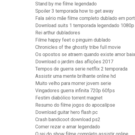
Stand by me filme legendado
Spoiler 3 temporada how to get away
Fala sério mãe filme completo dublado em por
Download suits 1 temporada legendado 1080p
Rei arthur dubladores
Filme happy feet o pinguim dublado
Chronicles of the ghostly tribe full movie
Os opostos se atraem quando existe amor baix
Download o jardim das aflições 2017
Tempos de guerra serie netflix 2 temporada
Assistir uma mente brilhante online hd
Muito velho para morrer jovem serie
Vingadores guerra infinita 720p 60fps
Festim diabólico torrent magnet
Resumo do filme jogos do apocalípse
Download guitar hero flash pc
Crash bandicoot download ps2
Comer rezar e amar legendado
O rei do show filme completo assistir online