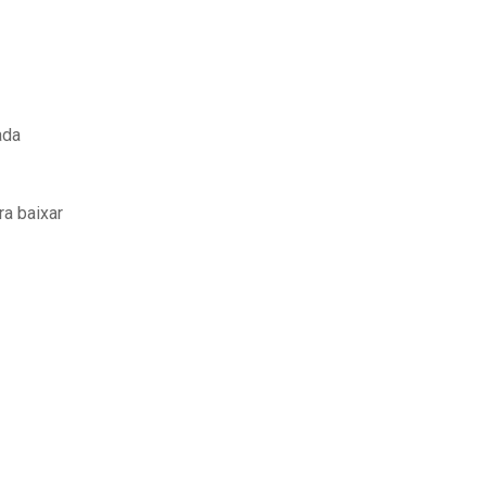
ada
ra baixar