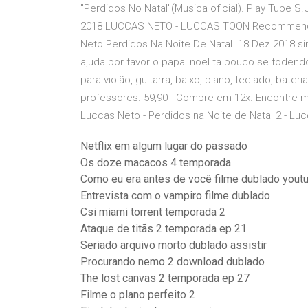
"Perdidos No Natal"(Musica oficial). Play Tube S
2018 LUCCAS NETO - LUCCAS TOON Recommended f
Neto Perdidos Na Noite De Natal 18 Dez 2018 
ajuda por favor o papai noel ta pouco se fodendo
para violão, guitarra, baixo, piano, teclado, bater
professores. 59,90 - Compre em 12x. Encontre ma
Luccas Neto - Perdidos na Noite de Natal 2 - L
Netflix em algum lugar do passado
Os doze macacos 4 temporada
Como eu era antes de você filme dublado yout
Entrevista com o vampiro filme dublado
Csi miami torrent temporada 2
Ataque de titãs 2 temporada ep 21
Seriado arquivo morto dublado assistir
Procurando nemo 2 download dublado
The lost canvas 2 temporada ep 27
Filme o plano perfeito 2