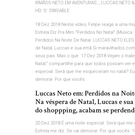
IRMÃOS NETO EM AVENTURAS _ LUCCAS NETO & G
HD. ▽. DIIIISABLE
18 Dez 2018 Neste vídeo, Felipe reage a uma mú
Estrela Diz Pra Mim “Perdidos No Natal” (Música
Perdidos Na Noite De Natal. LUCCAS NETO ELE
de Natal, Luccas e sua irmã Gi maravilhados c
seus pais. Mas o que 17 Dez 2018 Vejam o trail
Natal," compartilhe para que todos possam ver e
especial. Será que me esqueceram no natal? Eu t
demorar. Por que vocês
Luccas Neto em: Perdidos na Noite
Na véspera de Natal, Luccas e su
do shoppping, acabam se perdendo
20 Dez 2018 É uma noite especial. Será que me 
Estrela me diz. Se vai demorar. Por que vocês 1