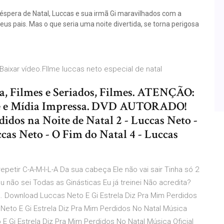
éspera de Natal, Luccas e sua irmã Gi maravilhados com a
s pais. Mas o que seria uma noite divertida, se torna perigosa
Baixar vídeo.FIlme luccas neto especial de natal
a, Filmes e Seriados, Filmes. ATENÇÃO:
e e Mídia Impressa. DVD AUTORADO!
didos na Noite de Natal 2 - Luccas Neto -
cas Neto - O Fim do Natal 4 - Luccas
etir C-A-M-I-L-A Da sua cabeça Ele não vai sair Tinha só 2
não sei Todas as Ginásticas Eu já treinei Não acredita?
 Download Luccas Neto E Gi Estrela Diz Pra Mim Perdidos
Neto E Gi Estrela Diz Pra Mim Perdidos No Natal Música
E Gi Estrela Diz Pra Mim Perdidos No Natal Música Oficial