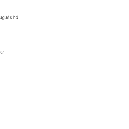
tuguês hd
ar