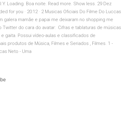
.U.Y. Loading. Boa noite. Read more. Show less. 29 Dez
or you · 20:12 · 2 Musicas Oficiais Do Filme Do Luccas
sim galera mamãe e papai me deixaram no shopping me
 Twitter do cara do avatar: Cifras e tablaturas de músicas
ia e gaita. Possui vídeo-aulas e classificados de
is produtos de Música, Filmes e Seriados , Filmes. 1 -
uccas Neto - Uma
ube