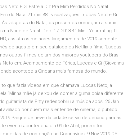
cas Neto E Gi Estrela Diz Pra Mim Perdidos No Natal
Fim do Natal 71 min 381 visualizações Luccas Neto e Gi
e. Às vésperas do Natal, os presentes começam a sumir
a Noite de Natal. Dec. 17, 2018 41 Min.. Your rating: 0
l HD, assista os melhores lançamentos de 2019 somente
mês de agosto em seu catálogo da Netflix o filme ‘Luccas
mos outros filmes de um dos maiores youtubers do Brasil
as Neto em: Acampamento de Férias, Luccas e Gi (Giovanna
o onde acontece a Gincana mais famosa do mundo.
lto que fazia vídeos em que chamava Luccas Neto, a
o pela “Minha mãe já deixou de comer alguma coisa diferente
do guitarrista de Pitty redescobriu a música após 26 Jan
l avaliado por quem mais entende de cinema, o público.
 2019 Parque de neve da cidade serviu de cenário para as
te evento aconteceria dia 04 de Abril, porém foi
das medidas de contenção ao Coronavírus. 9 Nov 2019 OS