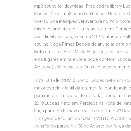
mp3 sound for download. Free add to library Luc
Música Oficial mp3 sound on Luccas Neto em: O 
viverão uma inesquecível aventura no Polo Nort
misteriosamente e o … Luccas Neto em: Perdidos n
Assistir Filmes Lançamentos 2019 Online em Ful
aqui no Mega Filmes Depois de anunciar para o 
Neto em: Uma Baba Muito Esquisita‘, nós separa
e os lugares em que você pode conferir.. Lucc
Alparone) vão passar as férias no acampament
5 Mai 2019 [RESUMO] Como Luccas Neto, um adu
maior estrela infantil da internet, foi condenad
para me dar um presente de Natal, Como a filha 
2019 Luccas Neto em: Perdidos na Noite de Nata
Faça parte do Filmow e avalie este filme 23 Dez
filmagens de "O Fim do Natal" EVENTO ADIADO: Es
transferido para o dia 08 de Agosto por força 