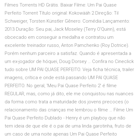
Filmes Torrents HD Grátis. Baixar Filme: Um Pai Quase
Perfeito Torrent Título original: Kokowääh 2 Direção: Til
Schweiger, Torsten Künstler Gênero: Comédia Lançamento:
2013 Duração: Seu pai, Jack Moseley (Terry O'Quinn), está
obcecado em conseguir a medalha e contratou um
excelente treinador russo, Anton Pamchenko (Roy Dotrice).
Porém nenhum parceiro a satisfaz. Quando é apresentada a
um ex-jogador de hóquei, Doug Dorsey … Confira no Cineclick
tudo sobre UM PAI QUASE PERFEITO. Veja ficha técnica, trailer
imagens, crítica e onde está passando UM PAI QUASE
PERFEITO. No geral, 'Meu Pai Quase Perfeito 2' é filme
REGULAR, mas, como já dito, ele me conquistou nas nuances
da forma como trata a maturidade dos jovens precoces (o
relacionamento das crianças me lembrou o filme … Filme Um
Pai Quase Perfeito Dublado - Henry é um playboy que não
tem ideia de que ele é o pai de uma linda garotinha, fruto de
um caso de uma noite apenas Um Pai Quase Perfeito