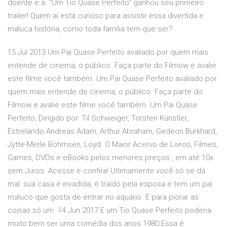
doente e a "Um Tio Quase Perfeito" ganhou seu primeiro
trailer! Quem aí está curioso para assistir essa divertida e
maluca história, como toda família tem que ser?
15 Jul 2013 Um Pai Quase Perfeito avaliado por quem mais
entende de cinema, o público. Faça parte do Filmow e avalie
este filme você também. Um Pai Quase Perfeito avaliado por
quem mais entende de cinema, o público. Faça parte do
Filmow e avalie este filme você também. Um Pai Quase
Perfeito, Dirigido por: Til Schweiger, Torsten Künstler,
Estrelando Andreas Adam, Arthur Abraham, Gedeon Burkhard,
Jytte-Merle Böhrnsen, Loyd O Maior Acervo de Livros, Filmes,
Games, DVDs e eBooks pelos menores preços , em até 10x
sem Juros. Acesse e confira! Ultimamente você só se dá
mal: sua casa é invadida, é traído pela esposa e tem um pai
maluco que gosta de entrar no aquário. E para piorar as
coisas só um 14 Jun 2017 E um Tio Quase Perfeito poderia
muito bem ser uma comédia dos anos 1980 Essa é