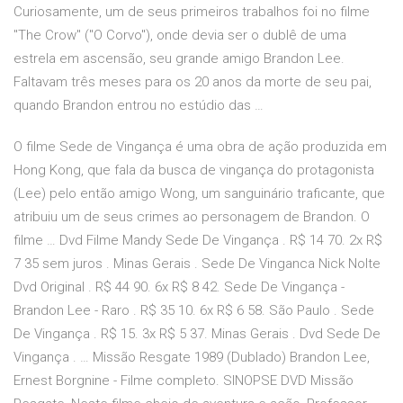
Curiosamente, um de seus primeiros trabalhos foi no filme
"The Crow" ("O Corvo"), onde devia ser o dublê de uma
estrela em ascensão, seu grande amigo Brandon Lee.
Faltavam três meses para os 20 anos da morte de seu pai,
quando Brandon entrou no estúdio das …
O filme Sede de Vingança é uma obra de ação produzida em
Hong Kong, que fala da busca de vingança do protagonista
(Lee) pelo então amigo Wong, um sanguinário traficante, que
atribuiu um de seus crimes ao personagem de Brandon. O
filme … Dvd Filme Mandy Sede De Vingança . R$ 14 70. 2x R$
7 35 sem juros . Minas Gerais . Sede De Vinganca Nick Nolte
Dvd Original . R$ 44 90. 6x R$ 8 42. Sede De Vingança -
Brandon Lee - Raro . R$ 35 10. 6x R$ 6 58. São Paulo . Sede
De Vingança . R$ 15. 3x R$ 5 37. Minas Gerais . Dvd Sede De
Vingança . … Missão Resgate 1989 (Dublado) Brandon Lee,
Ernest Borgnine - Filme completo. SINOPSE DVD Missão