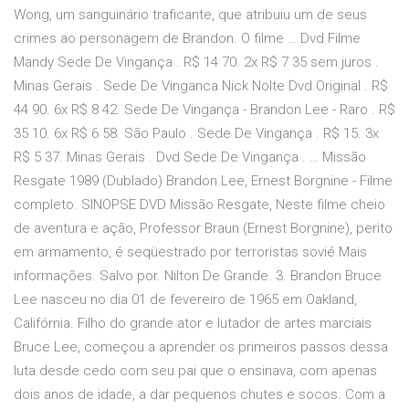
Wong, um sanguinário traficante, que atribuiu um de seus
crimes ao personagem de Brandon. O filme … Dvd Filme
Mandy Sede De Vingança . R$ 14 70. 2x R$ 7 35 sem juros .
Minas Gerais . Sede De Vinganca Nick Nolte Dvd Original . R$
44 90. 6x R$ 8 42. Sede De Vingança - Brandon Lee - Raro . R$
35 10. 6x R$ 6 58. São Paulo . Sede De Vingança . R$ 15. 3x
R$ 5 37. Minas Gerais . Dvd Sede De Vingança . … Missão
Resgate 1989 (Dublado) Brandon Lee, Ernest Borgnine - Filme
completo. SINOPSE DVD Missão Resgate, Neste filme cheio
de aventura e ação, Professor Braun (Ernest Borgnine), perito
em armamento, é seqüestrado por terroristas sovié Mais
informações. Salvo por. Nilton De Grande. 3. Brandon Bruce
Lee nasceu no dia 01 de fevereiro de 1965 em Oakland,
Califórnia. Filho do grande ator e lutador de artes marciais
Bruce Lee, começou a aprender os primeiros passos dessa
luta desde cedo com seu pai que o ensinava, com apenas
dois anos de idade, a dar pequenos chutes e socos. Com a