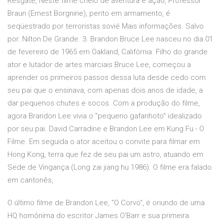
Resgate, Neste filme cheio de aventura e ação, Professor
Braun (Ernest Borgnine), perito em armamento, é
seqüestrado por terroristas sovié Mais informações. Salvo
por. Nilton De Grande. 3. Brandon Bruce Lee nasceu no dia 01
de fevereiro de 1965 em Oakland, Califórnia. Filho do grande
ator e lutador de artes marciais Bruce Lee, começou a
aprender os primeiros passos dessa luta desde cedo com
seu pai que o ensinava, com apenas dois anos de idade, a
dar pequenos chutes e socos. Com a produção do filme,
agora Brandon Lee vivia o "pequeno gafanhoto" idealizado
por seu pai. David Carradine e Brandon Lee em Kung Fu - O
Filme. Em seguida o ator aceitou o convite para filmar em
Hong Kong, terra que fez de seu pai um astro, atuando em
Sede de Vingança (Long zai jiang hu 1986). O filme era falado
em cantonês,
O último filme de Brandon Lee, "O Corvo", é oriundo de uma
HQ homônima do escritor James O'Barr e sua primeira