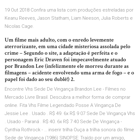
19 Out 2018 Confira uma lista com produções estreladas por
Keanu Reeves, Jason Statham, Liam Neeson, Julia Roberts e
Nicolas Cage.
Um filme mais adulto, com o enredo levemente
aterrorizante, em uma cidade misteriosa assolada pelo
crime – Segundo o site, a adaptação é perfeita e o
personagem Eric Draven foi impecavelmente atuado
por Brandon Lee (infelizmente ele morreu durante as
filmagens – acidente envolvendo uma arma de fogo – e o
papel foi dado ao seu dublê!) 2.
Encontre Vhs Sede De Vingança Brandon Lee - Filmes no
Mercado Livre Brasil. Descubra a melhor forma de comprar
online. Fita Vhs Filme Legendado Posse A Vingança De
Jessie Lee . Usado . R$ 49. 6x R$ 9 07 Sede De Vingança Vhs
. Usado - Paraná . R$ 40. 6x R$ 7 40 Sede De Vingança -
Cynthia Rothrock - … inserir trilha Ouça a trilha sonora do filme
Sede de Vingança (1986) SINOPSE: Traído por um amigo,