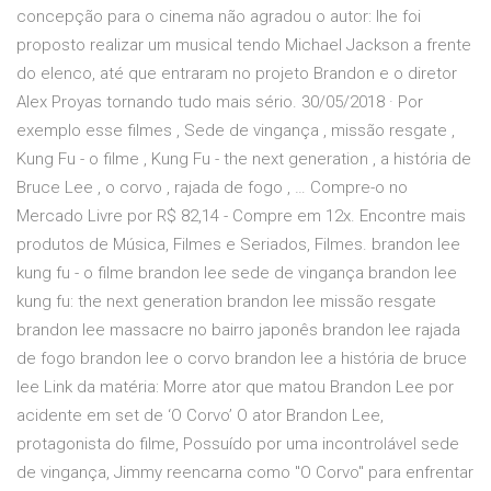
concepção para o cinema não agradou o autor: lhe foi
proposto realizar um musical tendo Michael Jackson a frente
do elenco, até que entraram no projeto Brandon e o diretor
Alex Proyas tornando tudo mais sério. 30/05/2018 · Por
exemplo esse filmes , Sede de vingança , missão resgate ,
Kung Fu - o filme , Kung Fu - the next generation , a história de
Bruce Lee , o corvo , rajada de fogo , … Compre-o no
Mercado Livre por R$ 82,14 - Compre em 12x. Encontre mais
produtos de Música, Filmes e Seriados, Filmes. brandon lee
kung fu - o filme brandon lee sede de vingança brandon lee
kung fu: the next generation brandon lee missão resgate
brandon lee massacre no bairro japonês brandon lee rajada
de fogo brandon lee o corvo brandon lee a história de bruce
lee Link da matéria: Morre ator que matou Brandon Lee por
acidente em set de ‘O Corvo’ O ator Brandon Lee,
protagonista do filme, Possuído por uma incontrolável sede
de vingança, Jimmy reencarna como "O Corvo" para enfrentar