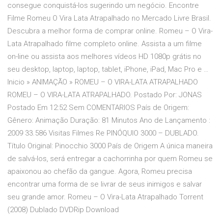
consegue conquistá-los sugerindo um negócio. Encontre
Filme Romeu O Vira Lata Atrapalhado no Mercado Livre Brasil.
Descubra a melhor forma de comprar online. Romeu – O Vira-
Lata Atrapalhado filme completo online. Assista a um filme
on-line ou assista aos melhores vídeos HD 1080p grátis no
seu desktop, laptop, laptop, tablet, iPhone, iPad, Mac Pro e …
Inicio » ANIMAÇÃO » ROMEU – O VIRA-LATA ATRAPALHADO
ROMEU – O VIRA-LATA ATRAPALHADO. Postado Por: JONAS
Postado Em 12:52 Sem COMENTARIOS País de Origem:
Gênero: Animação Duração: 81 Minutos Ano de Lançamento :
2009 33.586 Visitas Filmes Re PINÓQUIO 3000 – DUBLADO.
Título Original: Pinocchio 3000 País de Origem A única maneira
de salvá-los, será entregar a cachorrinha por quem Romeu se
apaixonou ao chefão da gangue. Agora, Romeu precisa
encontrar uma forma de se livrar de seus inimigos e salvar
seu grande amor. Romeu – O Vira-Lata Atrapalhado Torrent
(2008) Dublado DVDRip Download