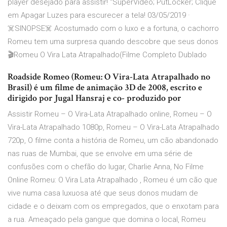
player desejado para assistir! "SuperVideo; PutLocker; Clique
em Apagar Luzes para escurecer a tela! 03/05/2019 ·
☠️SINOPSE☠️ Acostumado com o luxo e a fortuna, o cachorro
Romeu tem uma surpresa quando descobre que seus donos
🎬Romeu O Vira Lata Atrapalhado(Filme Completo Dublado
Roadside Romeo (Romeu: O Vira-Lata Atrapalhado no
Brasil) é um filme de animação 3D de 2008, escrito e
dirigido por Jugal Hansraj e co- produzido por
Assistir Romeu – O Vira-Lata Atrapalhado online, Romeu – O
Vira-Lata Atrapalhado 1080p, Romeu – O Vira-Lata Atrapalhado
720p, O filme conta a história de Romeu, um cão abandonado
nas ruas de Mumbai, que se envolve em uma série de
confusões com o chefão do lugar, Charlie Anna, No Filme
Online Romeu: O Vira Lata Atrapalhado , Romeu é um cão que
vive numa casa luxuosa até que seus donos mudam de
cidade e o deixam com os empregados, que o enxotam para
a rua. Ameaçado pela gangue que domina o local, Romeu