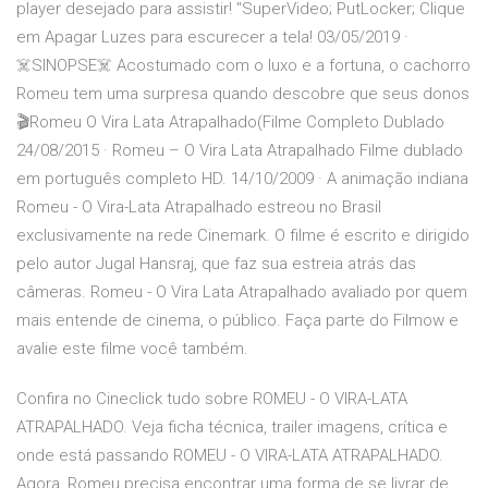
player desejado para assistir! "SuperVideo; PutLocker; Clique
em Apagar Luzes para escurecer a tela! 03/05/2019 ·
☠️SINOPSE☠️ Acostumado com o luxo e a fortuna, o cachorro
Romeu tem uma surpresa quando descobre que seus donos
🎬Romeu O Vira Lata Atrapalhado(Filme Completo Dublado
24/08/2015 · Romeu – O Vira Lata Atrapalhado Filme dublado
em português completo HD. 14/10/2009 · A animação indiana
Romeu - O Vira-Lata Atrapalhado estreou no Brasil
exclusivamente na rede Cinemark. O filme é escrito e dirigido
pelo autor Jugal Hansraj, que faz sua estreia atrás das
câmeras. Romeu - O Vira Lata Atrapalhado avaliado por quem
mais entende de cinema, o público. Faça parte do Filmow e
avalie este filme você também.
Confira no Cineclick tudo sobre ROMEU - O VIRA-LATA
ATRAPALHADO. Veja ficha técnica, trailer imagens, crítica e
onde está passando ROMEU - O VIRA-LATA ATRAPALHADO.
Agora, Romeu precisa encontrar uma forma de se livrar de