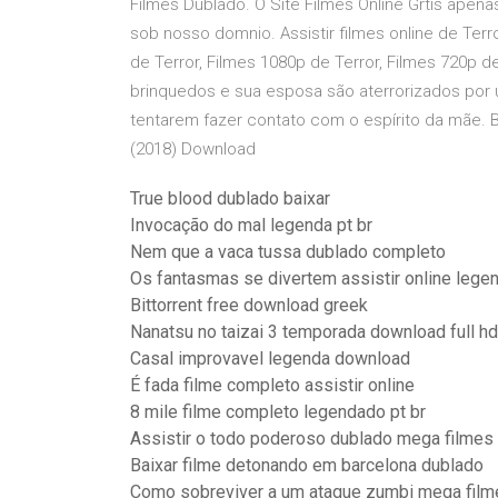
Filmes Dublado. O Site Filmes Online Grtis ape
sob nosso domnio. Assistir filmes online de Terro
de Terror, Filmes 1080p de Terror, Filmes 720p 
brinquedos e sua esposa são aterrorizados por
tentarem fazer contato com o espírito da mãe.
(2018) Download
True blood dublado baixar
Invocação do mal legenda pt br
Nem que a vaca tussa dublado completo
Os fantasmas se divertem assistir online lege
Bittorrent free download greek
Nanatsu no taizai 3 temporada download full hd
Casal improvavel legenda download
É fada filme completo assistir online
8 mile filme completo legendado pt br
Assistir o todo poderoso dublado mega filmes
Baixar filme detonando em barcelona dublado
Como sobreviver a um ataque zumbi mega film