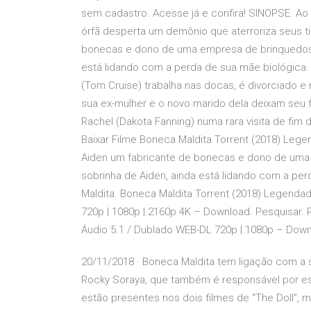
sem cadastro. Acesse já e confira! SINOPSE. Ao t
órfã desperta um demônio que aterroriza seus ti
bonecas e dono de uma empresa de brinquedos, m
está lidando com a perda de sua mãe biológica. 
(Tom Cruise) trabalha nas docas, é divorciado 
sua ex-mulher e o novo marido dela deixam seu f
Rachel (Dakota Fanning) numa rara visita de fim
Baixar Filme Boneca Maldita Torrent (2018) Leg
Aiden um fabricante de bonecas e dono de uma e
sobrinha de Aiden, ainda está lidando com a per
Maldita. Boneca Maldita Torrent (2018) Legenda
720p | 1080p | 2160p 4K – Download. Pesquisar. 
Áudio 5.1 / Dublado WEB-DL 720p | 1080p – Downl
20/11/2018 · Boneca Maldita tem ligação com a sér
Rocky Soraya, que também é responsável por est
estão presentes nos dois filmes de “The Doll”,