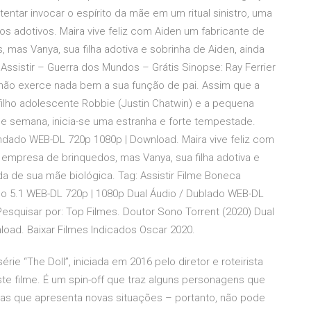
entar invocar o espírito da mãe em um ritual sinistro, uma
os adotivos. Maira vive feliz com Aiden um fabricante de
as Vanya, sua filha adotiva e sobrinha de Aiden, ainda
Assistir – Guerra dos Mundos – Grátis Sinopse: Ray Ferrier
e não exerce nada bem a sua função de pai. Assim que a
ilho adolescente Robbie (Justin Chatwin) e a pequena
 de semana, inicia-se uma estranha e forte tempestade.
endado WEB-DL 720p 1080p | Download. Maira vive feliz com
mpresa de brinquedos, mas Vanya, sua filha adotiva e
da de sua mãe biológica. Tag: Assistir Filme Boneca
do 5.1 WEB-DL 720p | 1080p Dual Áudio / Dublado WEB-DL
Pesquisar por: Top Filmes. Doutor Sono Torrent (2020) Dual
oad. Baixar Filmes Indicados Oscar 2020.
ie “The Doll”, iniciada em 2016 pelo diretor e roteirista
e filme. É um spin-off que traz alguns personagens que
 mas que apresenta novas situações – portanto, não pode