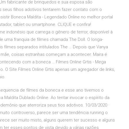
Um fabricante de brinquedos e sua esposa são
 seus filhos adotivos tentarem fazer contato com o
Assistir Boneca Maldita - Legendado Online no melhor portal
tador, tablet ou smartphone. CLIQUE e confira!
me indonésio que carrega o gênero de terror, disponível à
f de uma franquia de filmes chamada The Doll. O longa-
s filmes separados intitulados The … Depois que Vanya
da mãe, coisas estranhas começam a acontecer. Maira é
contecendo com a boneca … Filmes Online Grtis - Mega
ado. O Site Filmes Online Grtis apenas um agregador de links,
io.
 sequencia de filmes da boneca e esse ano tivemos o
a Maldita Dublado Online. Ao tentar invocar o espírito da
 demônio que aterroriza seus tios adotivos. 10/03/2020 ·
 muito controverso, parece ser uma tendência running o
rece ser muito misto, alguns querem ter sucesso e alguns
 ter esses pontos de vista devido a várias razões