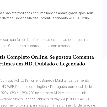
osa são aterrorizados por uma boneca amaldiçoada após seus
ito da mãe. Boneca Maldita Torrent Legendado WEB-DL 720p |
invocar sua falecida mãe, coisas estranhas começam a
abrina. O que está acontecendo com a boneca …
tis Completo Online. Se gostou Comenta
s Filmes em HD, Dublado e Legendado
80p 720p Full 2018 Torrent Boneca Maldita (Lançamento
D HD WEB-DL no idioma Inglês / Português com qualidade
1920x1080 / 1280x720 no formato MKV via magnet link.
download filmes , séries, animes bluray 720p 1080p 4k 3D
seu melhor portal para assistir filmes online HD de graça e