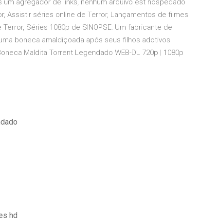
nas um agregador de links, nenhum arquivo est hospedado
r, Assistir séries online de Terror, Lançamentos de filmes
de Terror, Séries 1080p de SINOPSE: Um fabricante de
 uma boneca amaldiçoada após seus filhos adotivos
 Boneca Maldita Torrent Legendado WEB-DL 720p | 1080p
ndado
es hd