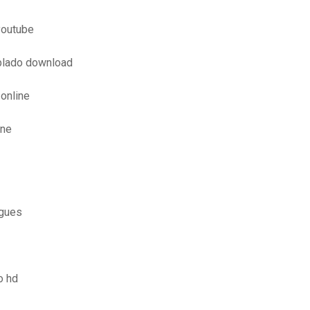
youtube
blado download
 online
ine
ugues
o hd