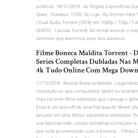
políticas. 18/11/2018 · As Regras Específicas Q
Quinn - Duration: 10:09. Se Liga - By Screen Ran
/ Dual Áudio Torrent (2018) em 1080p / 720p / 
GRÁTIS - Lacraia Torrent]. Ao tentar invocar o es
demônio que aterroriza seus tios adotivos.
Filme Boneca Maldita Torrent - 
Series Completas Dubladas Nas M
4k Tudo Online Com Mega Down
17/12/2018 · Assistir Boneca Maldita - Legendado
resolução no seu computador, tablet ou smartpho
mais recente filme indonésio que carrega o gênero 
Esse é um spin-off de uma franquia de filmes c
lançado em dois filmes separados intitulados Th
sua falecida mãe, coisas estranhas começam a a
que está acontecendo com a boneca … Filmes Onlin