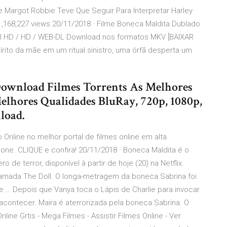
ue Margot Robbie Teve Que Seguir Para Interpretar Harley
t 1,168,227 views 20/11/2018 · Filme Boneca Maldita Dublado
Full HD / HD / WEB-DL Download nos formatos MKV [BAIXAR
pírito da mãe em um ritual sinistro, uma órfã desperta um
Download Filmes Torrents As Melhores
elhores Qualidades BluRay, 720p, 1080p,
load.
 Online no melhor portal de filmes online em alta
ne. CLIQUE e confira! 20/11/2018 · Boneca Maldita é o
de terror, disponível à partir de hoje (20) na Netflix.
hamada The Doll. O longa-metragem da boneca Sabrina foi
e … Depois que Vanya toca o Lápis de Charlie para invocar
contecer. Maira é aterrorizada pela boneca Sabrina. O
e Grtis - Mega Filmes - Assistir Filmes Online - Ver