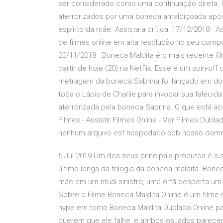
ser considerado como uma continuação direta. 
aterrorizados por uma boneca amaldiçoada após
espírito da mãe. Assista a crítica: 17/12/2018 · 
de filmes online em alta resolução no seu compu
20/11/2018 · Boneca Maldita é o mais recente fil
partir de hoje (20) na Netflix. Esse é um spin-of
metragem da boneca Sabrina foi lançado em doi
toca o Lápis de Charlie para invocar sua faleci
aterrorizada pela boneca Sabrina. O que está a
Filmes - Assistir Filmes Online - Ver Filmes Dubl
nenhum arquivo est hospedado sob nosso domn
5 Jul 2019 Um dos seus principais produtos é a
último longa da trilogia da boneca maldita. Bonec
mãe em um ritual sinistro, uma órfã desperta um
Sobre o Filme Boneca Maldita Online é um filme
hype em torno Boneca Maldita Dublado Online pa
querem que ele falhe, e ambos os lados parecem