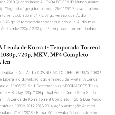
 Dez 2018 Quando lança A LENDA DE GENJI? Mundo Avatar
p://legend-of-genji.tumblr.com 25/04/2017 · avatar a lenda
 torrent dublado mp4 / 2.07 gb versão dual Áudio 1ª
/ 3.93 gb 2ª temporada torrent dublado dual Áudio mkv
 Áudio mkv 720p / 2.93 gb 4ª temporada torrent dublado
 A Lenda de Korra 1ª Temporada Torrent
, 1080p, 720p, MKV, MP4 Completo
 len
das Dublado Dual Áudio DOWNLOAD TORRENT BLURAY 1080P
e Liberará o download logo em seguida. Avatar: A Lenda
Áudio. 11/06/2019 • 1 Comentário >>INFORMAÇÕES Título
rrent – BluRay 720p/1080p Dual Áudio; Crime Sem Saída
tar – A Lenda de Korra Torrent Completo – 2012 Dual Áudio
mentários 1080p 2012 2013 2014 Ação Animação Animes
ublado 21/02/2019 · Baixar Série Avatar A Lenda de Korra