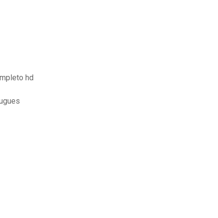
ompleto hd
tugues