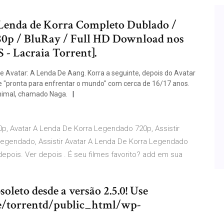
 Lenda de Korra Completo Dublado /
80p / BluRay / Full HD Download nos
 Lacraia Torrent].
e Avatar: A Lenda De Aang. Korra a seguinte, depois do Avatar
e "pronta para enfrentar o mundo" com cerca de 16/17 anos.
nimal, chamado Naga.
p, Avatar A Lenda De Korra Legendado 720p, Assistir
egendado, Assistir Avatar A Lenda De Korra Legendado
 depois. Ver depois . É seu filmes favorito? add em sua
oleto desde a versão 2.5.0! Use
me/torrentd/public_html/wp-