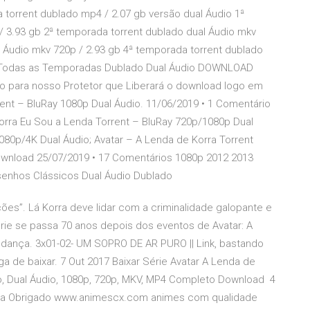
 torrent dublado mp4 / 2.07 gb versão dual Áudio 1ª
/ 3.93 gb 2ª temporada torrent dublado dual Áudio mkv
 Áudio mkv 720p / 2.93 gb 4ª temporada torrent dublado
 – Todas as Temporadas Dublado Dual Áudio DOWNLOAD
 para nosso Protetor que Liberará o download logo em
ent – BluRay 1080p Dual Áudio. 11/06/2019 • 1 Comentário
orra Eu Sou a Lenda Torrent – BluRay 720p/1080p Dual
80p/4K Dual Áudio; Avatar – A Lenda de Korra Torrent
ownload 25/07/2019 • 17 Comentários 1080p 2012 2013
enhos Clássicos Dual Áudio Dublado
ões”. Lá Korra deve lidar com a criminalidade galopante e
érie se passa 70 anos depois dos eventos de Avatar: A
dança. 3x01-02- UM SOPRO DE AR PURO || Link, bastando
ga de baixar. 7 Out 2017 Baixar Série Avatar A Lenda de
, Dual Áudio, 1080p, 720p, MKV, MP4 Completo Download 4
rta Obrigado www.animescx.com animes com qualidade