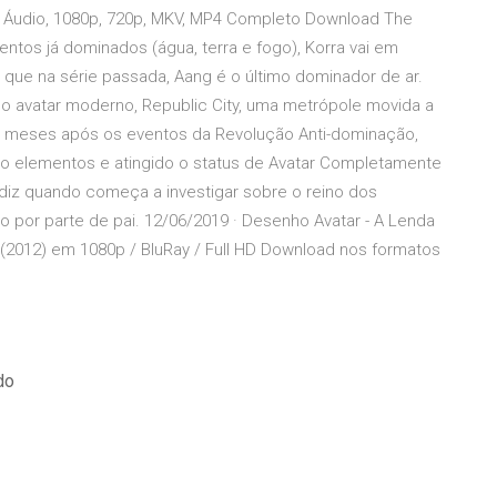
 Áudio, 1080p, 720p, MKV, MP4 Completo Download The
ntos já dominados (água, terra e fogo), Korra vai em
á que na série passada, Aang é o último dominador de ar.
o avatar moderno, Republic City, uma metrópole movida a
is meses após os eventos da Revolução Anti-dominação,
ro elementos e atingido o status de Avatar Completamente
ndiz quando começa a investigar sobre o reino dos
io por parte de pai. 12/06/2019 · Desenho Avatar - A Lenda
 (2012) em 1080p / BluRay / Full HD Download nos formatos
do