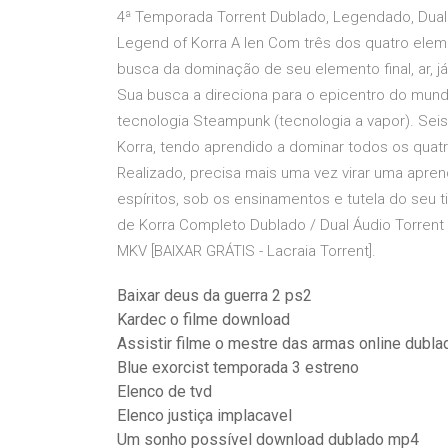
4ª Temporada Torrent Dublado, Legendado, Dual
Legend of Korra A len Com três dos quatro eleme
busca da dominação de seu elemento final, ar, j
Sua busca a direciona para o epicentro do mund
tecnologia Steampunk (tecnologia a vapor). Se
Korra, tendo aprendido a dominar todos os quat
Realizado, precisa mais uma vez virar uma apre
espíritos, sob os ensinamentos e tutela do seu t
de Korra Completo Dublado / Dual Áudio Torrent
MKV [BAIXAR GRÁTIS - Lacraia Torrent].
Baixar deus da guerra 2 ps2
Kardec o filme download
Assistir filme o mestre das armas online dubla
Blue exorcist temporada 3 estreno
Elenco de tvd
Elenco justiça implacavel
Um sonho possível download dublado mp4