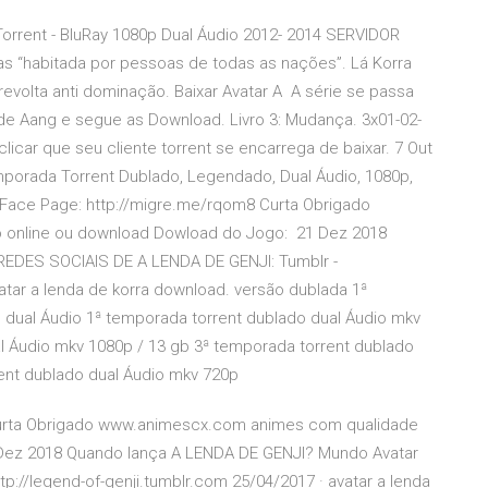
Torrent - BluRay 1080p Dual Áudio 2012- 2014 SERVIDOR
s “habitada por pessoas de todas as nações”. Lá Korra
revolta anti dominação. Baixar Avatar A A série se passa
de Aang e segue as Download. Livro 3: Mudança. 3x01-02-
icar que seu cliente torrent se encarrega de baixar. 7 Out
mporada Torrent Dublado, Legendado, Dual Áudio, 1080p,
Face Page: http://migre.me/rqom8 Curta Obrigado
 online ou download Dowload do Jogo: 21 Dez 2018
REDES SOCIAIS DE A LENDA DE GENJI: Tumblr -
vatar a lenda de korra download. versão dublada 1ª
 dual Áudio 1ª temporada torrent dublado dual Áudio mkv
l Áudio mkv 1080p / 13 gb 3ª temporada torrent dublado
rent dublado dual Áudio mkv 720p
Curta Obrigado www.animescx.com animes com qualidade
 Dez 2018 Quando lança A LENDA DE GENJI? Mundo Avatar
p://legend-of-genji.tumblr.com 25/04/2017 · avatar a lenda