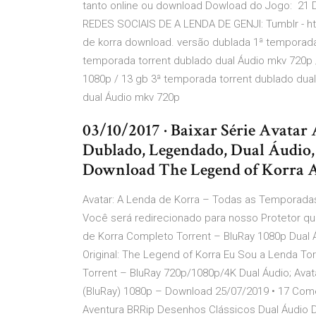
tanto online ou download Dowload do Jogo: 21
REDES SOCIAIS DE A LENDA DE GENJI: Tumblr - htt
de korra download. versão dublada 1ª temporada
temporada torrent dublado dual Áudio mkv 720p 
1080p / 13 gb 3ª temporada torrent dublado dual
dual Áudio mkv 720p
03/10/2017 · Baixar Série Avatar
Dublado, Legendado, Dual Áudio
Download The Legend of Korra A
Avatar: A Lenda de Korra – Todas as Tempora
Você será redirecionado para nosso Protetor qu
de Korra Completo Torrent – BluRay 1080p Dual 
Original: The Legend of Korra Eu Sou a Lenda To
Torrent – BluRay 720p/1080p/4K Dual Áudio; Ava
(BluRay) 1080p – Download 25/07/2019 • 17 Co
Aventura BRRip Desenhos Clássicos Dual Áudio D