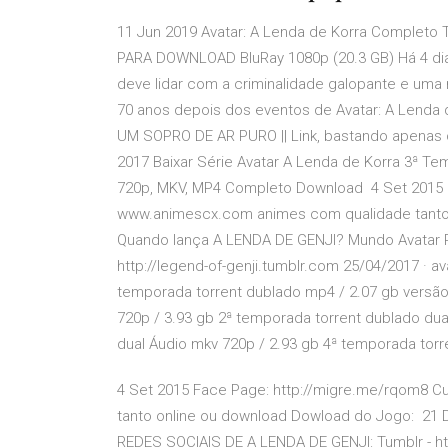
11 Jun 2019 Avatar: A Lenda de Korra Completo 
PARA DOWNLOAD BluRay 1080p (20.3 GB) Há 4 dia
deve lidar com a criminalidade galopante e uma 
70 anos depois dos eventos de Avatar: A Lenda 
UM SOPRO DE AR PURO || Link, bastando apenas cl
2017 Baixar Série Avatar A Lenda de Korra 3ª Te
720p, MKV, MP4 Completo Download 4 Set 2015 
www.animescx.com animes com qualidade tanto
Quando lança A LENDA DE GENJI? Mundo Avatar 
http://legend-of-genji.tumblr.com 25/04/2017 · a
temporada torrent dublado mp4 / 2.07 gb versão
720p / 3.93 gb 2ª temporada torrent dublado dua
dual Áudio mkv 720p / 2.93 gb 4ª temporada tor
4 Set 2015 Face Page: http://migre.me/rqom8 
tanto online ou download Dowload do Jogo: 21
REDES SOCIAIS DE A LENDA DE GENJI: Tumblr - htt