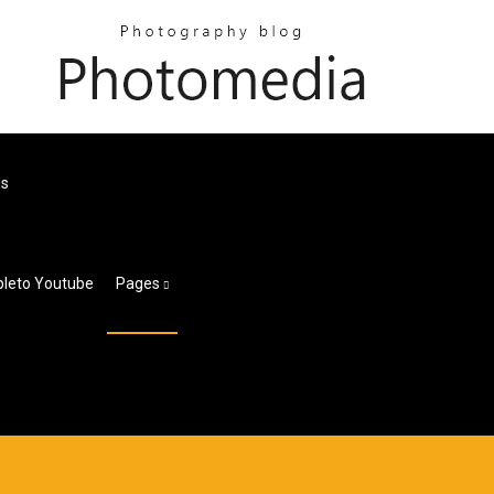
is
pleto Youtube
Pages