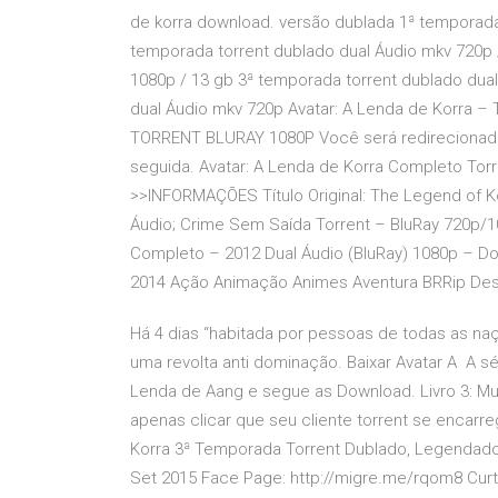
de korra download. versão dublada 1ª temporada
temporada torrent dublado dual Áudio mkv 720p 
1080p / 13 gb 3ª temporada torrent dublado dual
dual Áudio mkv 720p Avatar: A Lenda de Korra
TORRENT BLURAY 1080P Você será redirecionado
seguida. Avatar: A Lenda de Korra Completo Torr
>>INFORMAÇÕES Título Original: The Legend of K
Áudio; Crime Sem Saída Torrent – BluRay 720p/10
Completo – 2012 Dual Áudio (BluRay) 1080p – D
2014 Ação Animação Animes Aventura BRRip Des
Há 4 dias “habitada por pessoas de todas as naç
uma revolta anti dominação. Baixar Avatar A A s
Lenda de Aang e segue as Download. Livro 3: Mu
apenas clicar que seu cliente torrent se encarre
Korra 3ª Temporada Torrent Dublado, Legendado
Set 2015 Face Page: http://migre.me/rqom8 Cu