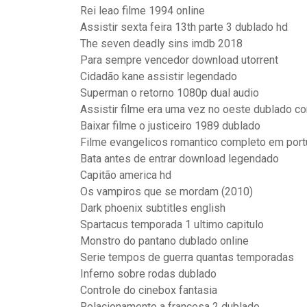
Rei leao filme 1994 online
Assistir sexta feira 13th parte 3 dublado hd
The seven deadly sins imdb 2018
Para sempre vencedor download utorrent
Cidadão kane assistir legendado
Superman o retorno 1080p dual audio
Assistir filme era uma vez no oeste dublado c
Baixar filme o justiceiro 1989 dublado
Filme evangelicos romantico completo em por
Bata antes de entrar download legendado
Capitão america hd
Os vampiros que se mordam (2010)
Dark phoenix subtitles english
Spartacus temporada 1 ultimo capitulo
Monstro do pantano dublado online
Serie tempos de guerra quantas temporadas
Inferno sobre rodas dublado
Controle do cinebox fantasia
Relacionamento a francesa 2 dublado