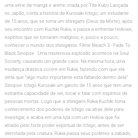
uma série de mangá e anime criada por Tite Kubo.Lançada
no Japão, conta a história de Kurosaki Ichigo, um estudante
de 15 anos, que se torna um shinigami (Deus da Morte), após
seu encontro com Kuchiki Rukia, e passa a enfrentar Hollows,
espíritos que se tornaram malígnos, e, pouco a pouco,
conhecer o mundo dos shinigamis. Filme Bleach 3 - Fade To
Black Sinopse : Uma misteriosa explosão acontece na Soul
Society, causando um grande caos. Na mesma hora, uma
mudança drástica ocorre em Rukia, fazendo com que ela
sinta que ''algo muito importante está faltando dentro dela''.
Sinopse: Ichigo Kurosaki um garoto de 15 anos que tem uma
estranha capacidade de ver, tocar e falar com espíritos de
pessoas mortas. Logo que a shinigami Rukia Kuchiki toma
conhecimento dos poderes de Ichigo vai atras dele para
investigar, e acaba em uma luta com um Hollow que foi
atraído pelo forte poder espiritual de Ichigo, antes de ser
derrotada pela criatura, Rukia passa seus poderes a sábado,