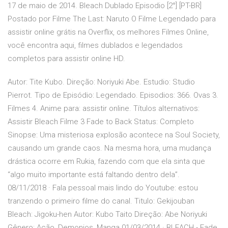
17 de maio de 2014. Bleach Dublado Episodio [2°] [PT-BR]
Postado por Filme The Last: Naruto O Filme Legendado para
assistir online grátis na Overflix, os melhores Filmes Online,
você encontra aqui, filmes dublados e legendados
completos para assistir online HD.
Autor: Tite Kubo. Direção: Noriyuki Abe. Estudio: Studio
Pierrot. Tipo de Episódio: Legendado. Episodios: 366. Ovas 3.
Filmes 4. Anime para: assistir online. Títulos alternativos:
Assistir Bleach Filme 3 Fade to Back Status: Completo
Sinopse: Uma misteriosa explosão acontece na Soul Society,
causando um grande caos. Na mesma hora, uma mudança
drástica ocorre em Rukia, fazendo com que ela sinta que
“algo muito importante está faltando dentro dela”.
08/11/2018 · Fala pessoal mais lindo do Youtube: estou
tranzendo o primeiro filme do canal. Titulo: Gekijouban
Bleach: Jigoku-hen Autor: Kubo Taito Direção: Abe Noriyuki
Gênero: Ação, Demonios, Manga 01/03/2014 · BLEACH - Fade