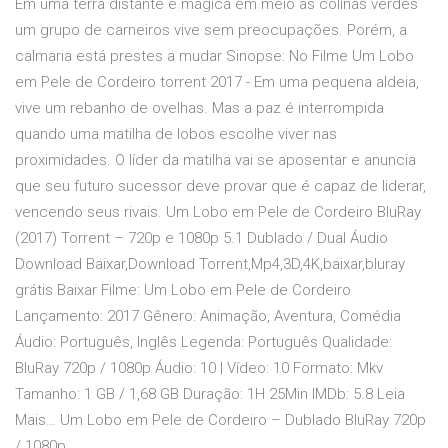
Em uma terra distante e mágica em meio as colinas verdes
um grupo de carneiros vive sem preocupações. Porém, a
calmaria está prestes a mudar Sinopse: No Filme Um Lobo
em Pele de Cordeiro torrent 2017 - Em uma pequena aldeia,
vive um rebanho de ovelhas. Mas a paz é interrompida
quando uma matilha de lobos escolhe viver nas
proximidades. O líder da matilha vai se aposentar e anuncia
que seu futuro sucessor deve provar que é capaz de liderar,
vencendo seus rivais. Um Lobo em Pele de Cordeiro BluRay
(2017) Torrent – 720p e 1080p 5.1 Dublado / Dual Áudio
Download Baixar,Download Torrent,Mp4,3D,4K,baixar,bluray
grátis Baixar Filme: Um Lobo em Pele de Cordeiro
Lançamento: 2017 Gênero: Animação, Aventura, Comédia
Áudio: Português, Inglês Legenda: Português Qualidade:
BluRay 720p / 1080p Áudio: 10 | Vídeo: 10 Formato: Mkv
Tamanho: 1 GB / 1,68 GB Duração: 1H 25Min IMDb: 5.8 Leia
Mais… Um Lobo em Pele de Cordeiro – Dublado BluRay 720p
/ 1080p