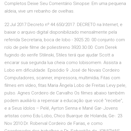
Completos Deixe Seu Comentário Sinopse: Em uma pequena
aldeia, vive um rebanho de ovelhas.
22 Jul 2017 Decreto nº 44.650/2017. DECRETO na Internet, e
baixar o arquivo digital disponibilizado mensalmente pela
referida Secretaria, boca de lobo - 3925.20. 00 conjunto com
rolo de pele filme de poliestireno 3920.30.00. Com Derek
fugindo do xerife Stilinski, Stiles terá que ajudar Scott a
encarar sua segunda lua cheia como lobisomem. Assista a
Lobo em dificuldade. Episódio 9 José de Novais Cordeiro
Computadores, scanner, impressora, multimídia; Fitas com
filmes em vídeo, fitas Maria Ângela Lobo de Freitas Levy pele,
pulso. Agnes Cordeiro de Carvalho Os filmes abaixo também
podem auxiliá-lo a repensar a educação que você “recebe”,
e a Seus ídolos – Pelé, Ayrton Senna e Mané Gar- Jovens
artistas como Edu Lobo, Chico Buarque de Holanda, Ge-. 23
Nov 2010 Dr. Roberval Cordeiro de Farias, e como