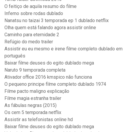
O feitiço de aquila resumo do filme
Inferno sobre rodas dublado
Nanatsu no taizai 3 temporada ep 1 dublado netflix
Olha quem está falando agora assistir online
Caminho para eternidade 2
Refúgio do medo trailer
Assistir eu eu mesmo e irene filme completo dublado em
português
Baixar filme deuses do egito dublado mega
Naruto 9 temporada completa
Ativador office 2016 kmspico não funciona
O pequeno principe filme completo dublado 1974
Filme pacto maligno explicação
Filme magia estranha trailer
As fábulas negras (2015)
Os cem 5 temporada netflix
Assistir as telefonistas online hd
Baixar filme deuses do egito dublado mega