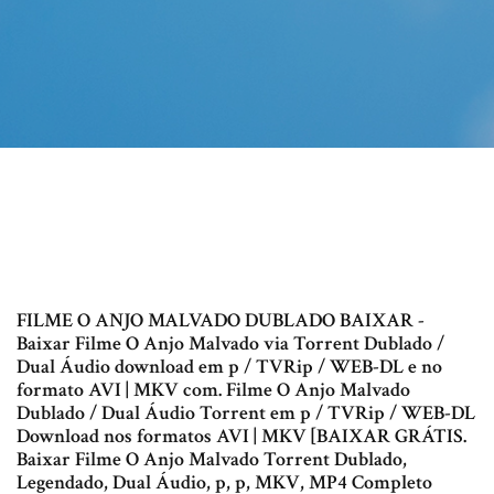
FILME O ANJO MALVADO DUBLADO BAIXAR -
Baixar Filme O Anjo Malvado via Torrent Dublado /
Dual Áudio download em p / TVRip / WEB-DL e no
formato AVI | MKV com. Filme O Anjo Malvado
Dublado / Dual Áudio Torrent em p / TVRip / WEB-DL
Download nos formatos AVI | MKV [BAIXAR GRÁTIS.
Baixar Filme O Anjo Malvado Torrent Dublado,
Legendado, Dual Áudio, p, p, MKV, MP4 Completo