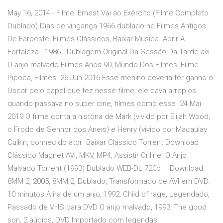
May 16, 2014 - Filme: Ernest Vai ao Exército (Filme Completo
Dublado) Dias de vingança 1966 dublado hd Filmes Antigos
De Faroeste, Filmes Clássicos, Baixar Musica. Abrir A
Fortaleza - 1986 - Dublagem Original Da Sessão Da Tarde.avi
O anjo malvado Filmes Anos 90, Mundo Dos Filmes, Filme
Pipoca, Filmes 26 Jun 2016 Esse menino deveria ter ganho o
Oscar pelo papel que fez nesse filme, ele dava arrepios
quando passava no super cine, filmes como esse 24 Mai
2019 O filme conta a história de Mark (vivido por Elijah Wood,
o Frodo de Senhor dos Aneis) e Henry (vivido por Macaulay
Culkin, conhecido ator Baixar Clássico Torrent Download
Clássico Magnet AVI, MKV, MP4, Assistir Online. O Anjo
Malvado Torrent (1993) Dublado WEB-DL 720p – Download.
8MM 2, 2005, 8MM 2, Dublado, Transformado de AVI em DVD.
10 minutos A ira de um anjo, 1992, Child of rage, Legendado,
Passado de VHS para DVD O anjo malvado, 1993, The good
son, 2 aúdios, DVD Importado com legendas.