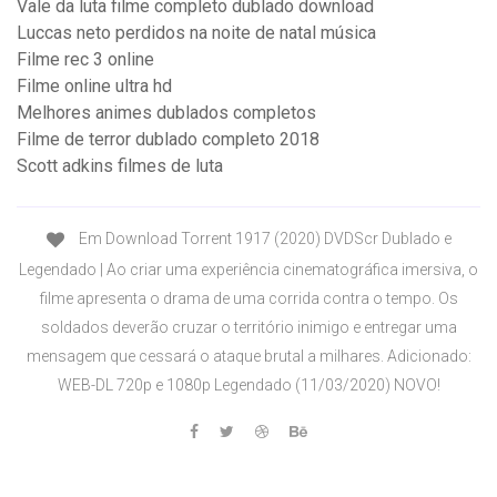
Vale da luta filme completo dublado download
Luccas neto perdidos na noite de natal música
Filme rec 3 online
Filme online ultra hd
Melhores animes dublados completos
Filme de terror dublado completo 2018
Scott adkins filmes de luta
Em Download Torrent 1917 (2020) DVDScr Dublado e
Legendado | Ao criar uma experiência cinematográfica imersiva, o
filme apresenta o drama de uma corrida contra o tempo. Os
soldados deverão cruzar o território inimigo e entregar uma
mensagem que cessará o ataque brutal a milhares. Adicionado:
WEB-DL 720p e 1080p Legendado (11/03/2020) NOVO!