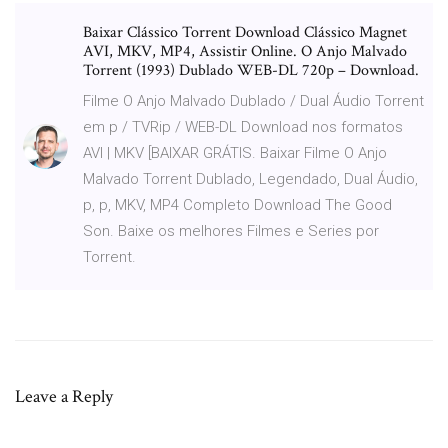
Baixar Clássico Torrent Download Clássico Magnet
AVI, MKV, MP4, Assistir Online. O Anjo Malvado
Torrent (1993) Dublado WEB-DL 720p – Download.
Filme O Anjo Malvado Dublado / Dual Áudio Torrent
em p / TVRip / WEB-DL Download nos formatos
AVI | MKV [BAIXAR GRÁTIS. Baixar Filme O Anjo
Malvado Torrent Dublado, Legendado, Dual Áudio,
p, p, MKV, MP4 Completo Download The Good
Son. Baixe os melhores Filmes e Series por
Torrent.
Leave a Reply