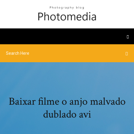
Baixar filme o anjo malvado
dublado avi