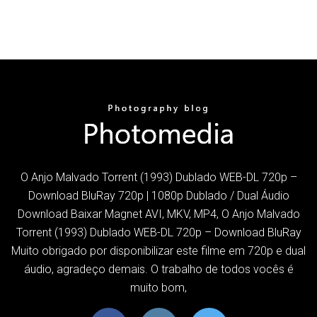
O Anjo Malvado Torrent (1993) Dublado WEB-DL 720p –
Download BluRay 720p | 1080p Dublado / Dual Áudio
Download Baixar Magnet AVI, MKV, MP4, O Anjo Malvado
Torrent (1993) Dublado WEB-DL 720p – Download BluRay
Muito obrigado por disponibilizar este filme em 720p e dual
áudio, agradeço demais. O trabalho de todos vocês é
muito bom,