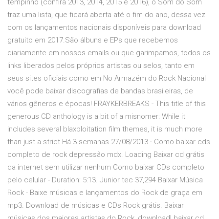
tempinho (confira 2013, 2014, 2015 e 2016), o Som do Som
traz uma lista, que ficará aberta até o fim do ano, dessa vez
com os lançamentos nacionais disponíveis para download
gratuito em 2017.São álbuns e EPs que recebemos
diariamente em nossos emails ou que garimpamos, todos os
links liberados pelos próprios artistas ou selos, tanto em
seus sites oficiais como em No Armazém do Rock Nacional
você pode baixar discografias de bandas brasileiras, de
vários gêneros e épocas! FRAYKERBREAKS - This title of this
generous CD anthology is a bit of a misnomer: While it
includes several blaxploitation film themes, it is much more
than just a strict Há 3 semanas 27/08/2013 · Como baixar cds
completo de rock depressão mdx. Loading Baixar cd grátis
da internet sem utilizar nenhum Como baixar CDs completo
pelo celular - Duration: 5:13. Junior tec 37,294 Baixar Música
Rock - Baixe músicas e lançamentos do Rock de graça em
mp3. Download de músicas e CDs Rock grátis. Baixar
músicas dos maiores artistas do Rock, download! baixar cd