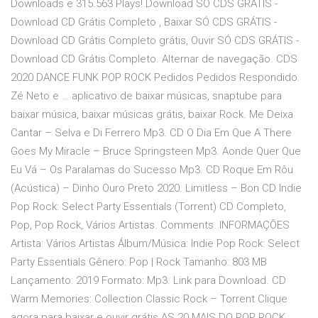
Downloads e 315.563 Plays! Download SÓ CDS GRÁTIS -
Download CD Grátis Completo , Baixar SÓ CDS GRÁTIS -
Download CD Grátis Completo grátis, Ouvir SÓ CDS GRÁTIS -
Download CD Grátis Completo. Alternar de navegação. CDS
2020 DANCE FUNK POP ROCK Pedidos Pedidos Respondido.
Zé Neto e … aplicativo de baixar músicas, snaptube para
baixar música, baixar músicas grátis, baixar Rock. Me Deixa
Cantar – Selva e Di Ferrero Mp3. CD O Dia Em Que A There
Goes My Miracle – Bruce Springsteen Mp3. Aonde Quer Que
Eu Vá – Os Paralamas do Sucesso Mp3. CD Roque Em Rôu
(Acústica) – Dinho Ouro Preto 2020. Limitless – Bon CD Indie
Pop Rock: Select Party Essentials (Torrent) CD Completo,
Pop, Pop Rock, Vários Artistas. Comments. INFORMAÇÕES
Artista: Vários Artistas Álbum/Música: Indie Pop Rock: Select
Party Essentials Gênero: Pop | Rock Tamanho: 803 MB
Lançamento: 2019 Formato: Mp3. Link para Download. CD
Warm Memories: Collection Classic Rock – Torrent Clique
agora para baixar e ouvir grátis AS 20 MAIS DO POP ROCK