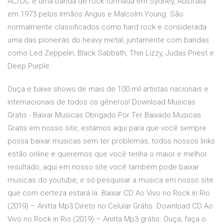
AC/DC é uma banda de rock formada em Sydney, Austrália
em 1973 pelos irmãos Angus e Malcolm Young. São
normalmente classificados como hard rock e considerada
uma das pioneiras do heavy metal, juntamente com bandas
como Led Zeppelin, Black Sabbath, Thin Lizzy, Judas Priest e
Deep Purple.
Ouça e baixe shows de mais de 100 mil artistas nacionais e
internacionais de todos os gêneros! Download Musicas
Gratis - Baixar Musicas Obrigado Por Ter Baixado Musicas
Gratis em nosso site, estamos aqui para que você sempre
possa baixar musicas sem ter problemas, todos nossos links
estão online e queremos que você tenha o maior e melhor
resultado, aqui em nosso site você também pode baixar
musicas do youtube, e só pesquisar a musica em nosso site
que com certeza estará la. Baixar CD Ao Vivo no Rock in Rio
(2019) – Anitta Mp3 Direto no Celular Grátis. Download CD Ao
Vivo no Rock in Rio (2019) – Anitta Mp3 grátis. Ouça, faça o