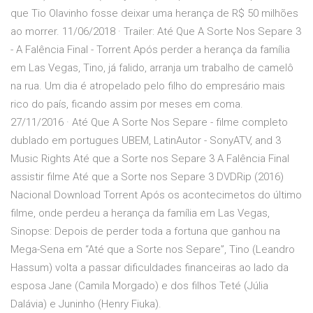
que Tio Olavinho fosse deixar uma herança de R$ 50 milhões
ao morrer. 11/06/2018 · Trailer: Até Que A Sorte Nos Separe 3
- A Falência Final - Torrent Após perder a herança da família
em Las Vegas, Tino, já falido, arranja um trabalho de camelô
na rua. Um dia é atropelado pelo filho do empresário mais
rico do país, ficando assim por meses em coma.
27/11/2016 · Até Que A Sorte Nos Separe - filme completo
dublado em portugues UBEM, LatinAutor - SonyATV, and 3
Music Rights Até que a Sorte nos Separe 3 A Falência Final
assistir filme Até que a Sorte nos Separe 3 DVDRip (2016)
Nacional Download Torrent Após os acontecimetos do último
filme, onde perdeu a herança da família em Las Vegas,
Sinopse: Depois de perder toda a fortuna que ganhou na
Mega-Sena em “Até que a Sorte nos Separe”, Tino (Leandro
Hassum) volta a passar dificuldades financeiras ao lado da
esposa Jane (Camila Morgado) e dos filhos Teté (Júlia
Dalávia) e Juninho (Henry Fiuka).