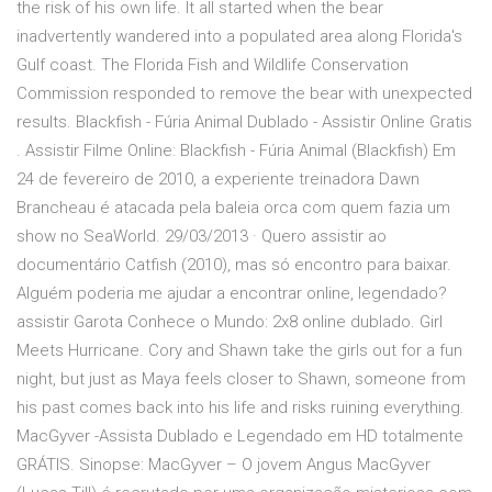
the risk of his own life. It all started when the bear
inadvertently wandered into a populated area along Florida's
Gulf coast. The Florida Fish and Wildlife Conservation
Commission responded to remove the bear with unexpected
results. Blackfish - Fúria Animal Dublado - Assistir Online Gratis
. Assistir Filme Online: Blackfish - Fúria Animal (Blackfish) Em
24 de fevereiro de 2010, a experiente treinadora Dawn
Brancheau é atacada pela baleia orca com quem fazia um
show no SeaWorld. 29/03/2013 · Quero assistir ao
documentário Catfish (2010), mas só encontro para baixar.
Alguém poderia me ajudar a encontrar online, legendado?
assistir Garota Conhece o Mundo: 2x8 online dublado. Girl
Meets Hurricane. Cory and Shawn take the girls out for a fun
night, but just as Maya feels closer to Shawn, someone from
his past comes back into his life and risks ruining everything.
MacGyver -Assista Dublado e Legendado em HD totalmente
GRÁTIS. Sinopse: MacGyver – O jovem Angus MacGyver