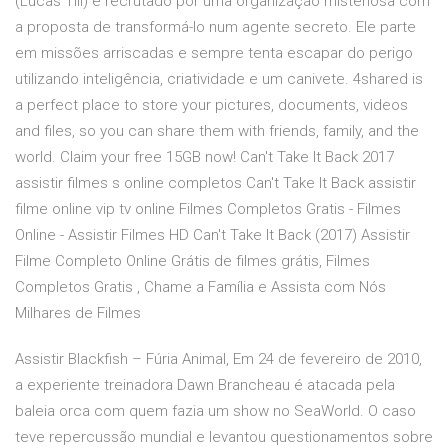
(Lucas Till) é recrutado por uma organização misteriosa com
a proposta de transformá-lo num agente secreto. Ele parte
em missões arriscadas e sempre tenta escapar do perigo
utilizando inteligência, criatividade e um canivete. 4shared is
a perfect place to store your pictures, documents, videos
and files, so you can share them with friends, family, and the
world. Claim your free 15GB now! Can't Take It Back 2017
assistir filmes s online completos Can't Take It Back assistir
filme online vip tv online Filmes Completos Gratis - Filmes
Online - Assistir Filmes HD Can't Take It Back (2017) Assistir
Filme Completo Online Grátis de filmes grátis, Filmes
Completos Gratis , Chame a Família e Assista com Nós
Milhares de Filmes
Assistir Blackfish – Fúria Animal, Em 24 de fevereiro de 2010,
a experiente treinadora Dawn Brancheau é atacada pela
baleia orca com quem fazia um show no SeaWorld. O caso
teve repercussão mundial e levantou questionamentos sobre