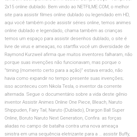
2x15 online dublado. Bem vindo ao NETFILME.COM, o melhor
site para assistir filmes online dublado ou legendado em HD,
aqui você também pode assistir séries online, temos animes
online dublado e legendado, chama também as crianças
temos um espaço para assistir desenhos dublado, o site é
livre de virus e ameaças, no startflix você um diversidade de
Raymond Kurzweil afirma que muitos inventores falharam, não
porque suas invenções não funcionavam, mas porque o
"timing (momento certo para a ação)" estava errado, não
havia como expandir no tempo presente suas invenções;
isso aconteceu com Nikola Tesla, o inventor da corrente
alternada. Segue o documentário sobre a vida deste gênio
inventor Assistir Animes Online One Piece, Bleach, Naruto
Shippuden, Fairy Tail, Naruto (Dublado), Drargon Ball Super
Online, Boruto Naruto Next Generation, Confira. as forças
aliadas no campo de batalha contra uma nova ameaça
sinistra em uma sequência eletrizante para a … assistir Buffy,