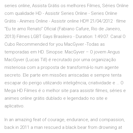
series online, Assista Grátis os melhores Filmes, Séries Online
com qualidade HD - Assistir Series Online - Series Online
Grátis - Animes Online - Assistir online HD!!! 21/04/2012 · filme
"Eu te amo Renato" Oficial (Fabiano Cafure, Rio de Janeiro,
2013) Filmes LGBT Gays Brasileiro - Duration: 1:49:07. Canal O
Cubo Recommended for you MacGyver -Todas as
temporadas em HD. Sinopse: MacGyver – O jovem Angus
MacGyver (Lucas Till) é recrutado por uma organização
misteriosa com a proposta de transformá-lo num agente
secreto. Ele parte em missões arriscadas e sempre tenta
escapar do perigo utilizando inteligência, criatividade e … O
Mega HD Filmes é o melhor site para assistir filmes, séries e
animes online grátis dublado e legendado no site e
aplicativo.
In an amazing feat of courage, endurance, and compassion,
back in 2011 a man rescued a black bear from drowning at